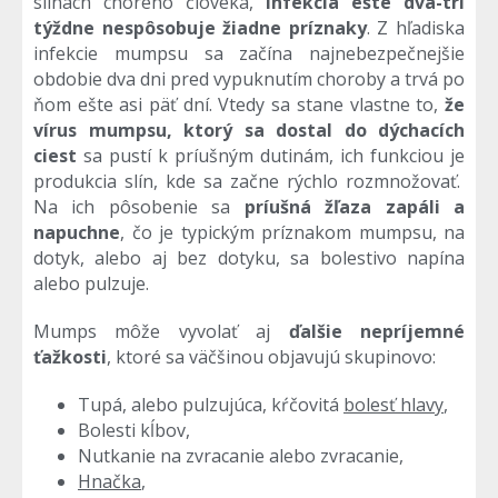
slinách chorého človeka,
infekcia ešte dva-tri
týždne nespôsobuje žiadne príznaky
. Z hľadiska
infekcie mumpsu sa začína najnebezpečnejšie
obdobie dva dni pred vypuknutím choroby a trvá po
ňom ešte asi päť dní. Vtedy sa stane vlastne to,
že
vírus mumpsu, ktorý sa dostal do dýchacích
ciest
sa pustí k príušným dutinám, ich funkciou je
produkcia slín, kde sa začne rýchlo rozmnožovať.
Na ich pôsobenie sa
príušná žľaza zapáli a
napuchne
, čo je typickým príznakom mumpsu, na
dotyk, alebo aj bez dotyku, sa bolestivo napína
alebo pulzuje.
Mumps môže vyvolať aj
ďalšie nepríjemné
ťažkosti
, ktoré sa väčšinou objavujú skupinovo:
Tupá, alebo pulzujúca, kŕčovitá
bolesť hlavy
,
Bolesti kĺbov,
Nutkanie na zvracanie alebo zvracanie,
Hnačka
,