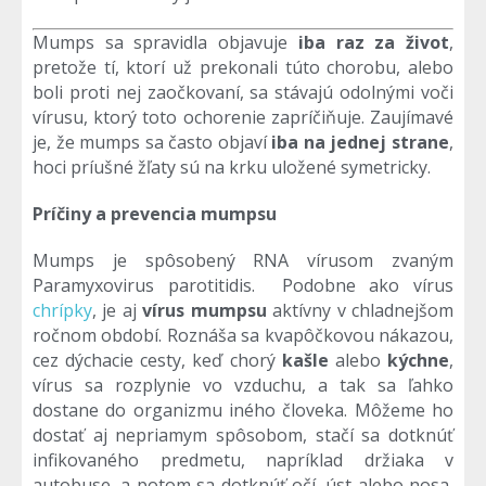
Mumps sa spravidla objavuje
iba raz za život
,
pretože tí, ktorí už prekonali túto chorobu, alebo
boli proti nej zaočkovaní, sa stávajú odolnými voči
vírusu, ktorý toto ochorenie zapríčiňuje. Zaujímavé
je, že mumps sa často objaví
iba na jednej strane
,
hoci príušné žľaty sú na krku uložené symetricky.
Príčiny a prevencia mumpsu
Mumps je spôsobený RNA vírusom zvaným
Paramyxovirus parotitidis. Podobne ako vírus
chrípky
, je aj
vírus mumpsu
aktívny v chladnejšom
ročnom období. Roznáša sa kvapôčkovou nákazou,
cez dýchacie cesty, keď chorý
kašle
alebo
kýchne
,
vírus sa rozplynie vo vzduchu, a tak sa ľahko
dostane do organizmu iného človeka. Môžeme ho
dostať aj nepriamym spôsobom, stačí sa dotknúť
infikovaného predmetu, napríklad držiaka v
autobuse, a potom sa dotknúť očí, úst alebo nosa,