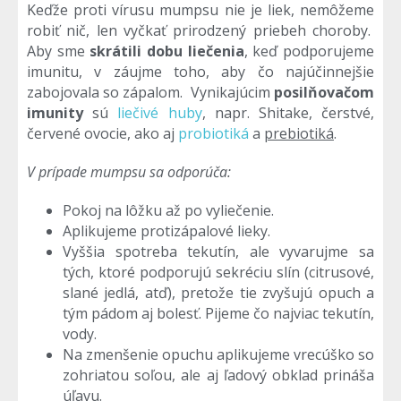
Keďže proti vírusu mumpsu nie je liek, nemôžeme
robiť nič, len vyčkať prirodzený priebeh choroby.
Aby sme
skrátili dobu liečenia
, keď podporujeme
imunitu, v záujme toho, aby čo najúčinnejšie
zabojovala so zápalom. Vynikajúcim
posilňovačom
imunity
sú
liečivé huby
, napr. Shitake, čerstvé,
červené ovocie, ako aj
probiotiká
a
prebiotiká
.
V prípade mumpsu sa odporúča:
Pokoj na lôžku až po vyliečenie.
Aplikujeme protizápalové lieky.
Vyššia spotreba tekutín, ale vyvarujme sa
tých, ktoré podporujú sekréciu slín (citrusové,
slané jedlá, atď), pretože tie zvyšujú opuch a
tým pádom aj bolesť. Pijeme čo najviac tekutín,
vody.
Na zmenšenie opuchu aplikujeme vrecúško so
zohriatou soľou, ale aj ľadový obklad prináša
úľavu.