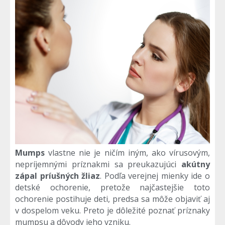
Mumps
vlastne nie je ničím iným, ako vírusovým,
nepríjemnými príznakmi sa preukazujúci
akútny
zápal príušných žliaz
. Podľa verejnej mienky ide o
detské ochorenie, pretože najčastejšie toto
ochorenie postihuje deti, predsa sa môže objaviť aj
v dospelom veku. Preto je dôležité poznať príznaky
mumpsu a dôvody jeho vzniku.