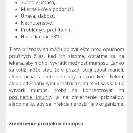
Sucho v ústach,
Mierne kŕče v podbruší,
Únava, slabosť,
Nechutenstvo,
Problémy s prehĺtaním,
Horúčka nad 38°C.
Tieto príznaky sa môžu objaviť ešte pred opuchom
príušných žliaz, keď ich zistíme, obráťme sa na
lekára, aby mohol vyvrátiť možnosť mumpsu. Ľahko
sa totiž môže stať, že v pozadí stojí zápal mandlí,
alebo ucha, a tieto choroby možno liečiť liekmi,
alebo alternatívnymi prostriedkami. Keď sa však už
vytvoril mumps, treba sa koncentrovať na
posilnenie imunity
a na zmiernenie príznakov,
alebo na to, aby sa infekcia nerozšírila v organizme.
Zmiernenie príznakov mumpsu