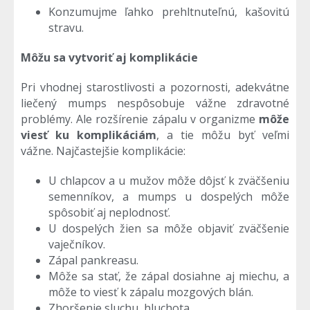
Konzumujme ľahko prehltnuteľnú, kašovitú
stravu.
Môžu sa vytvoriť aj komplikácie
Pri vhodnej starostlivosti a pozornosti, adekvátne
liečený mumps nespôsobuje vážne zdravotné
problémy. Ale rozšírenie zápalu v organizme
môže
viesť ku komplikáciám
, a tie môžu byť veľmi
vážne. Najčastejšie komplikácie:
U chlapcov a u mužov môže dôjsť k zväčšeniu
semenníkov, a mumps u dospelých môže
spôsobiť aj neplodnosť.
U dospelých žien sa môže objaviť zväčšenie
vaječníkov.
Zápal pankreasu.
Môže sa stať, že zápal dosiahne aj miechu, a
môže to viesť k zápalu mozgových blán.
Zhoršenie sluchu, hluchota.