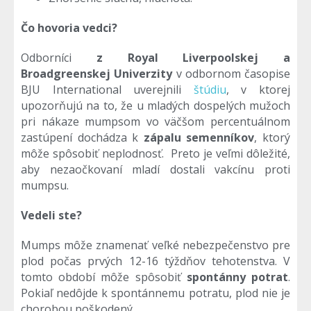
Čo hovoria vedci?
Odborníci
z Royal Liverpoolskej a
Broadgreenskej Univerzity
v odbornom časopise
BJU International uverejnili
štúdiu
, v ktorej
upozorňujú na to, že u mladých dospelých mužoch
pri nákaze mumpsom vo väčšom percentuálnom
zastúpení dochádza k
zápalu semenníkov
, ktorý
môže spôsobiť neplodnosť. Preto je veľmi dôležité,
aby nezaočkovaní mladí dostali vakcínu proti
mumpsu.
Vedeli ste?
Mumps môže znamenať veľké nebezpečenstvo pre
plod počas prvých 12-16 týždňov tehotenstva. V
tomto období môže spôsobiť
spontánny potrat
.
Pokiaľ nedôjde k spontánnemu potratu, plod nie je
chorobou poškodený.