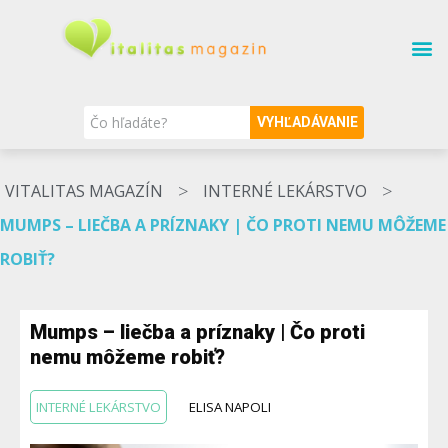
SÚVISIACE TÉMY
O MAGAZÍNE
NAŠI ODBORNÍCI
VYHĽADÁVANIE
>
>
VITALITAS MAGAZÍN
INTERNÉ LEKÁRSTVO
MUMPS – LIEČBA A PRÍZNAKY | ČO PROTI NEMU MÔŽEME
ROBIŤ?
Mumps – liečba a príznaky | Čo proti
nemu môžeme robiť?
INTERNÉ LEKÁRSTVO
ELISA NAPOLI