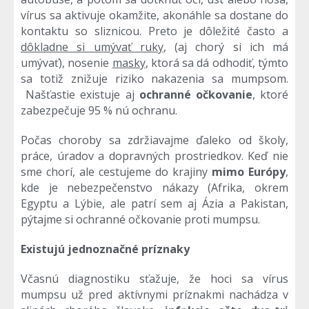
vírus sa aktivuje okamžite, akonáhle sa dostane do
kontaktu so sliznicou. Preto je dôležité často a
dôkladne si umývať ruky
, (aj chorý si ich má
umývať), nosenie
masky
, ktorá sa dá odhodiť, týmto
sa totiž znižuje riziko nakazenia sa mumpsom.
Našťastie existuje aj
ochranné očkovanie
, ktoré
zabezpečuje 95 % nú ochranu.
Počas choroby sa zdržiavajme ďaleko od školy,
práce, úradov a dopravných prostriedkov. Keď nie
sme chorí, ale cestujeme do krajiny
mimo Európy
,
kde je nebezpečenstvo nákazy (Afrika, okrem
Egyptu a Lýbie, ale patrí sem aj Ázia a Pakistan,
pýtajme si ochranné očkovanie proti mumpsu.
Existujú jednoznačné príznaky
Včasnú diagnostiku sťažuje, že hoci sa vírus
mumpsu už pred aktívnymi príznakmi nachádza v