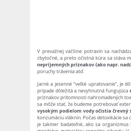
V prevažnej väčšine potravín sa nachádza
zbytočné, a preto očistná kúra sa stáva 
nepríjemných príznakov (ako napr. nadúv
poruchy trávenia atď.
Jarné a jesenné “veľké upratovanie”, je 
prípade dôležitá a nevyhnutná fungujúca
príznakov prítomnosti nahromadených toxick
sa môže stať, že budeme potrebovať extern
vysokým podielom vody očistia črevný 
konzumáciu vláknin. Počas detoxikácie sa o
je takmer badateľné, ako sa organizmus