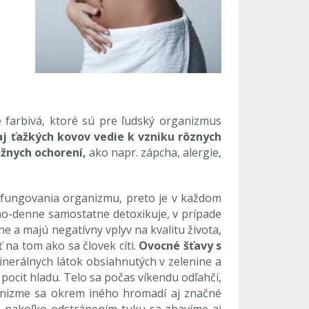
é farbivá, ktoré sú pre ľudský organizmus
aj ťažkých kovov vedie k vzniku rôznych
ážnych ochorení,
ako napr. zápcha, alergie,
o fungovania organizmu, preto je v každom
no-denne samostatne detoxikuje, v prípade
e a majú negatívny vplyv na kvalitu života,
 na tom ako sa človek cíti.
Ovocné šťavy s
inerálnych látok obsiahnutých v zelenine a
pocit hladu. Telo sa počas víkendu odľahčí,
anizme sa okrem iného hromadí aj značné