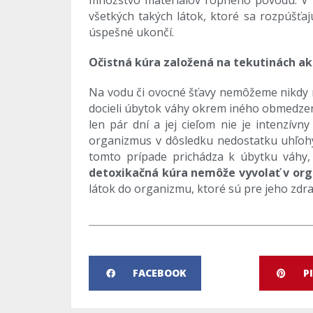
množstvo materiálov ropného pôvodu. V
všetkých takých látok, ktoré sa rozpúšťa
úspešné ukončí.
Očistná kúra založená na tekutinách a
Na vodu či ovocné šťavy nemôžeme nikdy m
docieli úbytok váhy okrem iného obmedzen
len pár dní a jej cieľom nie je intenzívn
organizmus v dôsledku nedostatku uhľohyd
tomto prípade prichádza k úbytku váhy
detoxikačná kúra nemôže vyvolať v or
látok do organizmu, ktoré sú pre jeho zd
FACEBOOK
P