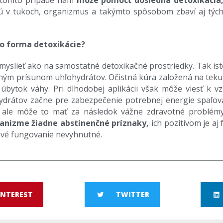
 tomto prípade nám
môže pomôcť dôsledná detoxikácia
jú v tukoch, organizmus a takýmto spôsobom zbaví aj týc
ko forma detoxikácie?
yslieť ako na samostatné detoxikačné prostriedky. Tak ist
ým prísunom uhľohydrátov. Očistná kúra založená na tekutin
y úbytok váhy. Pri dlhodobej aplikácii však môže viesť k 
rátov začne pre zabezpečenie potrebnej energie spaľovať
, ale môže to mať za následok vážne zdravotné problém
ganizme žiadne abstinenčné príznaky,
ich pozitívom je a
ravé fungovanie nevyhnutné.
INTEREST
TWITTER