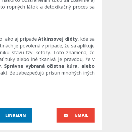
,
nakoľko odstránením tuku sa zbavíme aj
hto ropných látok a detoxikačný proces sa
o, ako aj prípade
Atkinsovej diéty,
kde sa
ách je povolená v prípade, že sa aplikuje
vzniku stavu tzv. ketózy. Toto znamená, že
 tuky alebo iné tkanivá. Je pravdou, že v
y.
Správne vybraná očistna kúra, alebo
j fakt, že zabezpečujú prísun mnohých iných
LINKEDIN
EMAIL