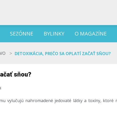
SEZÓNNE
BYLINKY
O MAGAZÍNE
>
TVO
DETOXIKÁCIA, PREČO SA OPLATÍ ZAČAŤ SŇOU?
začať sňou?
I
zmu vylučujú nahromadené jedovaté látky a toxíny, ktoré 