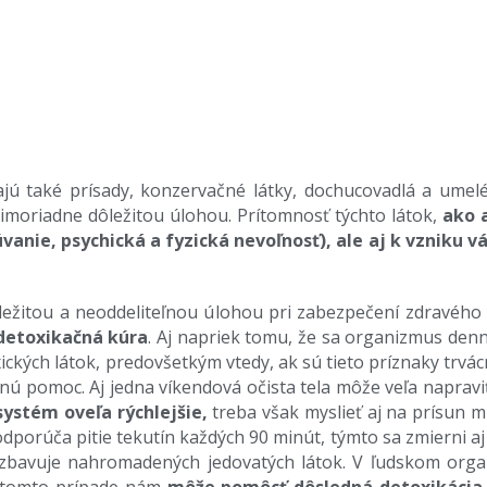
jú také prísady, konzervačné látky, dochucovadlá a umel
mimoriadne dôležitou úlohou. Prítomnosť týchto látok,
ako 
anie, psychická a fyzická nevoľnosť), ale aj k vzniku v
dôležitou a neoddeliteľnou úlohou pri zabezpečení zdravéh
detoxikačná kúra
. Aj napriek tomu, že sa organizmus den
ých látok, predovšetkým vtedy, ak sú tieto príznaky trvácn
ú pomoc. Aj jedna víkendová očista tela môže veľa napraviť
systém oveľa rýchlejšie,
treba však myslieť aj na prísun m
dporúča pitie tekutín každých 90 minút, týmto sa zmierni aj 
 zbavuje nahromadených jedovatých látok. V ľudskom org