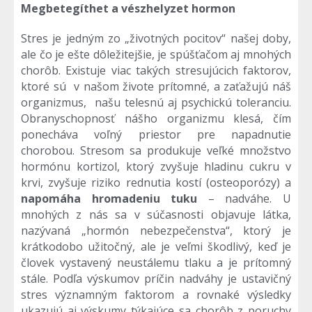
Megbetegíthet a vészhelyzet hormon
Stres je jedným zo „životných pocitov“ našej doby,
ale čo je ešte dôležitejšie, je spúšťačom aj mnohých
chorôb. Existuje viac takých stresujúcich faktorov,
ktoré sú v našom živote prítomné, a zaťažujú náš
organizmus, našu telesnú aj psychickú toleranciu.
Obranyschopnosť nášho organizmu klesá, čím
ponecháva voľný priestor pre napadnutie
chorobou. Stresom sa produkuje veľké množstvo
hormónu kortizol, ktorý zvyšuje hladinu cukru v
krvi, zvyšuje riziko rednutia kostí (osteoporózy) a
napomáha hromadeniu tuku
– nadváhe. U
mnohých z nás sa v súčasnosti objavuje látka,
nazývaná „hormón nebezpečenstva“, ktorý je
krátkodobo užitočný, ale je veľmi škodlivý, keď je
človek vystavený neustálemu tlaku a je prítomný
stále. Podľa výskumov príčin nadváhy je ustavičný
stres významným faktorom a rovnaké výsledky
ukazujú aj výskumy týkajúce sa chorôb z poruchy