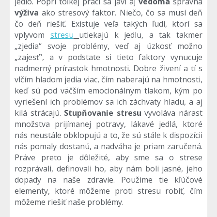
jedlo. Popri toľkej práci sa javí aj
vedomá
správna
výživa
ako stresový faktor. Niečo, čo sa musí deň
čo deň riešiť. Existuje veľa takých ľudí, ktorí sa
vplyvom
stresu
utiekajú k jedlu, a tak takmer
„zjedia“ svoje problémy, veď aj úzkosť možno
„zajesť“, a v podstate si tieto faktory vynucuje
nadmerný prírastok hmotnosti. Dobre živení a tí s
vlčím hladom jedia viac, čím naberajú na hmotnosti,
keď sú pod väčším emocionálnym tlakom, kým po
vyriešení ich problémov sa ich záchvaty hladu, a aj
kilá strácajú.
Stupňovanie stresu
vyvoláva nárast
množstva prijímanej potravy, lákavé jedlá, ktoré
nás neustále obklopujú a to, že sú stále k dispozícii
nás pomaly dostanú, a nadváha je priam zaručená.
Práve preto je dôležité, aby sme sa o strese
rozprávali, definovali ho, aby nám boli jasné, jeho
dopady na naše zdravie. Použime tie kľúčové
elementy, ktoré môžeme proti stresu robiť, čím
môžeme riešiť naše problémy.