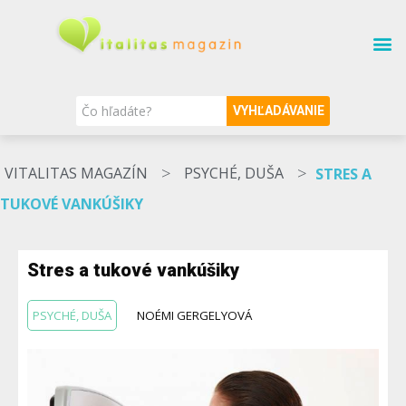
SÚVISIACE TÉMY
O MAGAZÍNE
NAŠI ODBORNÍCI
VYHĽADÁVANIE
>
>
VITALITAS MAGAZÍN
PSYCHÉ, DUŠA
STRES A
TUKOVÉ VANKÚŠIKY
Stres a tukové vankúšiky
PSYCHÉ, DUŠA
NOÉMI GERGELYOVÁ