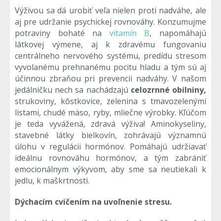
Výživou sa dá urobiť veľa nielen proti nadváhe, ale
aj pre udržanie psychickej rovnováhy. Konzumujme
potraviny bohaté na
vitamín B
, napomáhajú
látkovej výmene, aj k zdravému fungovaniu
centrálneho nervového systému, predídu stresom
vyvolanému prehnanému pocitu hladu a tým sú aj
účinnou zbraňou pri prevencii nadváhy. V našom
jedálničku nech sa nachádzajú
celozrnné obilniny,
strukoviny, kôstkovice, zelenina s tmavozelenými
listami, chudé mäso, ryby, mliečne výrobky. Kľúčom
je teda vyvážená, zdravá výživa! Aminokyseliny,
stavebné látky bielkovín, zohrávajú významnú
úlohu v regulácii hormónov. Pomáhajú udržiavať
ideálnu rovnováhu hormónov, a tým zabrániť
emocionálnym výkyvom, aby sme sa neutiekali k
jedlu, k maškrtnosti.
Dýchacím cvičením na uvoľnenie stresu.