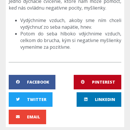
Jedno dýchacie cvičenie, ktoré nám môže pomôcť,
keď nás ovládnu negatívne pocity, myšlienky.
Vydýchnime vzduch, akoby sme ním chceli
vydýchnuť zo seba napätie, hnev.
Potom do seba hlboko vdýchnime vzduch,
celkom do brucha, kým si negatívne myšlienky
vymeníme za pozitívne.
FACEBOOK
PINTEREST
TWITTER
LINKEDIN
EMAIL