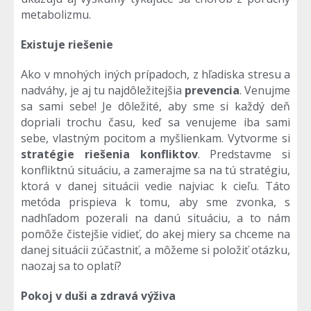
metabolizmu.
Existuje riešenie
Ako v mnohých iných prípadoch, z hľadiska stresu a
nadváhy, je aj tu najdôležitejšia
prevencia
. Venujme
sa sami sebe! Je dôležité, aby sme si každý deň
dopriali trochu času, keď sa venujeme iba sami
sebe, vlastným pocitom a myšlienkam. Vytvorme si
stratégie riešenia konfliktov
. Predstavme si
konfliktnú situáciu, a zamerajme sa na tú stratégiu,
ktorá v danej situácii vedie najviac k cieľu. Táto
metóda prispieva k tomu, aby sme zvonka, s
nadhľadom pozerali na danú situáciu, a to nám
pomôže čistejšie vidieť, do akej miery sa chceme na
danej situácii zúčastniť, a môžeme si položiť otázku,
naozaj sa to oplatí?
Pokoj v duši a zdravá výživa