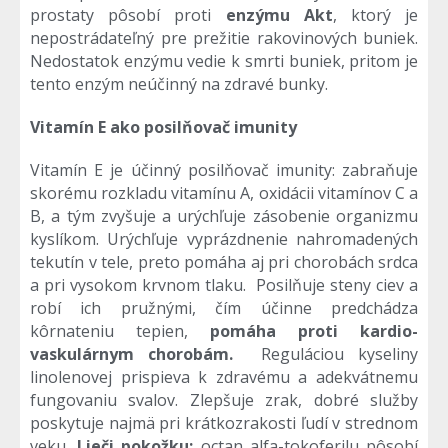
prostaty pôsobí proti
enzýmu Akt
, ktorý je
nepostrádateľný pre prežitie rakovinových buniek.
Nedostatok enzýmu vedie k smrti buniek, pritom je
tento enzým neúčinný na zdravé bunky.
Vitamín E ako posilňovač imunity
Vitamín E je účinný posilňovač imunity: zabraňuje
skorému rozkladu vitamínu A, oxidácii vitamínov C a
B, a tým zvyšuje a urýchľuje zásobenie organizmu
kyslíkom. Urýchľuje vyprázdnenie nahromadených
tekutín v tele, preto pomáha aj pri chorobách srdca
a pri vysokom krvnom tlaku. Posilňuje steny ciev a
robí ich pružnými, čím účinne predchádza
kôrnateniu tepien,
pomáha proti kardio-
vaskulárnym chorobám.
Reguláciou kyseliny
linolenovej prispieva k zdravému a adekvátnemu
fungovaniu svalov. Zlepšuje zrak, dobré služby
poskytuje najmä pri krátkozrakosti ľudí v strednom
veku
. Lieči pokožku:
octan alfa-tokoferilu pôsobí