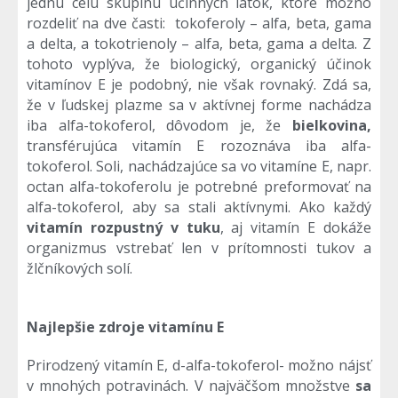
jednu celú skupinu účinných látok, ktoré možno
rozdeliť na dve časti: tokoferoly – alfa, beta, gama
a delta, a tokotrienoly – alfa, beta, gama a delta. Z
tohoto vyplýva, že biologický, organický účinok
vitamínov E je podobný, nie však rovnaký. Zdá sa,
že v ľudskej plazme sa v aktívnej forme nachádza
iba alfa-tokoferol, dôvodom je, že
bielkovina,
transférujúca vitamín E rozoznáva iba alfa-
tokoferol. Soli, nachádzajúce sa vo vitamíne E, napr.
octan alfa-tokoferolu je potrebné preformovať na
alfa-tokoferol, aby sa stali aktívnymi. Ako každý
vitamín rozpustný v tuku
, aj vitamín E dokáže
organizmus vstrebať len v prítomnosti tukov a
žlčníkových solí.
Najlepšie zdroje vitamínu E
Prirodzený vitamín E, d-alfa-tokoferol- možno nájsť
v mnohých potravinách. V najväčšom množstve
sa