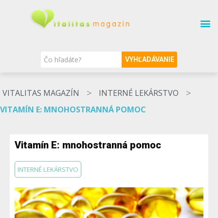
SÚVISIACE TÉMY
O MAGAZÍNE
NAŠI ODBORNÍCI
VYHĽADÁVANIE
>
>
VITALITAS MAGAZÍN
INTERNÉ LEKÁRSTVO
VITAMÍN E: MNOHOSTRANNÁ POMOC
Vitamín E: mnohostranná pomoc
INTERNÉ LEKÁRSTVO