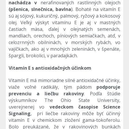
nachádza
v
nerafinovaných rastlinných olejoch
(pšenica, slnečnica, bavlna
). Bohaté na vitamín E
sú aj sójový, kukuričný, palmový, ryžový a kokosový
olej. Veľký výskyt vitamínu E je aj v mastných
častiach mäsa, ďalej v olejnatých semenách,
mandliach, orechoch, píniových semiačkach, atď, v
celozrnných obilninách, v morských rybách, vo
vajíčkach, ako aj v mnohých zeleninách, v špenáte,
špargli, brokolici, v paradajkách.
Vitamín E s antioxidačných účinkom
Vitamín E má mimoriadne silné antioxidačné účinky,
viaže voľné radikály, tým pádom
podporuje
prevenciu a liečbu rakoviny
. Podľa štúdie
výskumníkov The Ohio State University,
uverejnenej vo
vedeckom časopise Science
Signaling
, pri liečbe rakoviny môže byť účinný
vitamín E v chemickom zložení gama-tokoferolu.
Bolo preukázané, že v rakovinových bunkách