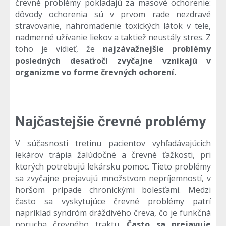
črevné problémy pokladajú za masové ochorenie:
dôvody ochorenia sú v prvom rade nezdravé
stravovanie, nahromadenie toxických látok v tele,
nadmerné užívanie liekov a taktiež neustály stres. Z
toho je vidieť, že
najzávažnejšie problémy
posledných desaťročí zvyčajne vznikajú v
organizme vo forme črevných ochorení.
Najčastejšie črevné problémy
V súčasnosti tretinu pacientov vyhľadávajúcich
lekárov trápia žalúdočné a črevné ťažkosti, pri
ktorých potrebujú lekársku pomoc. Tieto problémy
sa zvyčajne prejavujú množstvom nepríjemností, v
horšom prípade chronickými bolesťami. Medzi
často sa vyskytujúce črevné problémy patrí
napríklad syndróm dráždivého čreva, čo je funkčná
porucha črevného traktu.
Často sa prejavuje