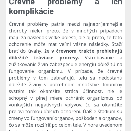
Črevné problémy a ich
komplikácie
Črevné problémy patria medzi najnepríjemnejšie
choroby nielen preto, že v mnohých prípadoch
majú za následok veľké bolesti, ale aj preto, že toto
ochorenie môže mať veľmi vážne následky. Stačí
brať do úvahy, že
v črevnom trakte prebiehajú
dôležité tráviace procesy.
Vstrebávanie a
zužitkovanie živín zabezpečuje energiu dôležitú na
fungovanie organizmu. V prípade, že črevné
problémy v tom zabraňujú, telu sa nedostanú
dôležité živiny v potrebnom množstve. Imunitný
systém tak okamžite stráca účinnosť, nie je
schopný v plnej miere ochrániť organizmus od
vonkajších negatívnych vplyvov, čo sa okamžite
prejaví formou ďalších ochorení. Ďalšie štádium sú
zmeny vo fungovaní orgánov, poškodenia orgánov,
čo sa môže rozšíriť po celom tele. V hore uvedenom