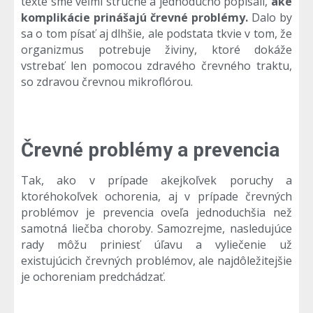
texte sme veľmi stručne a jednoducho popísali,
aké
komplikácie prinášajú črevné problémy.
Dalo by
sa o tom písať aj dlhšie, ale podstata tkvie v tom, že
organizmus potrebuje živiny, ktoré dokáže
vstrebať len pomocou zdravého črevného traktu,
so zdravou črevnou mikroflórou.
Črevné problémy a prevencia
Tak, ako v prípade akejkoľvek poruchy a
ktoréhokoľvek ochorenia, aj v prípade črevných
problémov je prevencia oveľa jednoduchšia než
samotná liečba choroby. Samozrejme, nasledujúce
rady môžu priniesť úľavu a vyliečenie už
existujúcich črevných problémov, ale najdôležitejšie
je ochoreniam predchádzať.