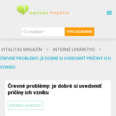
SÚVISIACE TÉMY
O MAGAZÍNE
NAŠI ODBORNÍCI
VYHĽADÁVANIE
>
>
VITALITAS MAGAZÍN
INTERNÉ LEKÁRSTVO
ČREVNÉ PROBLÉMY: JE DOBRÉ SI UVEDOMIŤ PRÍČINY ICH
VZNIKU
Črevné problémy: je dobré si uvedomiť
príčiny ich vzniku
INTERNÉ LEKÁRSTVO