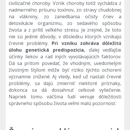
civilizačné choroby. Vznik choroby totiž vychádza z
nadmerného prísunu toxínov, zo stravy chudobnej
na vlákniny, zo zanedbania očisty čriev a
detoxikácie organizmu, zo sedavého spôsobu
života a z príliš veľkého stresu. Je zrejmé, že toto
nie sú jediné dôvody, v dôsledku ktorých vznikajú
črevné problémy.
Pri vzniku zohráva dôležitú
úlohu genetická predispozícia,
ďalej vedľajšie
účinky liekov a rad iných vyvolávajúcich faktorov.
Dá sa pritom povedať, že vhodným, uvedomelým
životným štýlom môže byť riziko týchto ochorení
významne znížené. Aj vtedy, keď už nastali črevné
problémy, sa dajú zmierniť niektoré príznaky,
dokonca sa dá dosiahnuť celkové vyliečenie.
Napriek tomu väčšina ľudí venuje dôležitosti
správneho spôsobu života veľmi malú pozornosť.