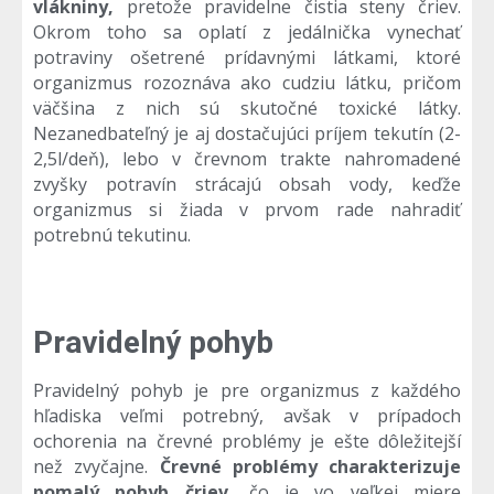
vlákniny,
pretože pravidelne čistia steny čriev.
Okrom toho sa oplatí z jedálnička vynechať
potraviny ošetrené prídavnými látkami, ktoré
organizmus rozoznáva ako cudziu látku, pričom
väčšina z nich sú skutočné toxické látky.
Nezanedbateľný je aj dostačujúci príjem tekutín (2-
2,5l/deň), lebo v črevnom trakte nahromadené
zvyšky potravín strácajú obsah vody, keďže
organizmus si žiada v prvom rade nahradiť
potrebnú tekutinu.
Pravidelný pohyb
Pravidelný pohyb je pre organizmus z každého
hľadiska veľmi potrebný, avšak v prípadoch
ochorenia na črevné problémy je ešte dôležitejší
než zvyčajne.
Črevné problémy charakterizuje
pomalý pohyb čriev,
čo je vo veľkej miere