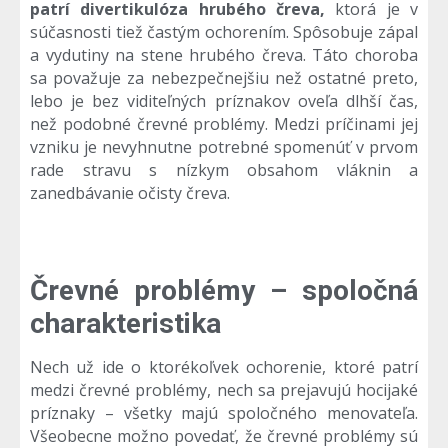
patrí divertikulóza hrubého čreva,
ktorá je v
súčasnosti tiež častým ochorením. Spôsobuje zápal
a vydutiny na stene hrubého čreva. Táto choroba
sa považuje za nebezpečnejšiu než ostatné preto,
lebo je bez viditeľných príznakov oveľa dlhší čas,
než podobné črevné problémy. Medzi príčinami jej
vzniku je nevyhnutne potrebné spomenúť v prvom
rade stravu s nízkym obsahom vláknin a
zanedbávanie očisty čreva.
Črevné problémy – spoločná
charakteristika
Nech už ide o ktorékoľvek ochorenie, ktoré patrí
medzi črevné problémy, nech sa prejavujú hocijaké
príznaky – všetky majú spoločného menovateľa.
Všeobecne možno povedať, že črevné problémy sú