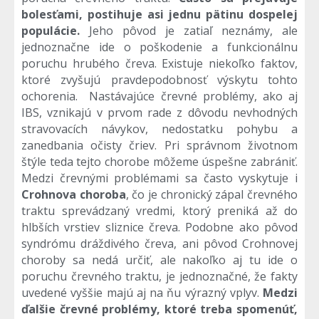
bolesťami, postihuje asi jednu pätinu dospelej
populácie.
Jeho pôvod je zatiaľ neznámy, ale
jednoznačne ide o poškodenie a funkcionálnu
poruchu hrubého čreva. Existuje niekoľko faktov,
ktoré zvyšujú pravdepodobnosť výskytu tohto
ochorenia. Nastávajúce črevné problémy, ako aj
IBS, vznikajú v prvom rade z dôvodu nevhodných
stravovacích návykov, nedostatku pohybu a
zanedbania očisty čriev. Pri správnom životnom
štýle teda tejto chorobe môžeme úspešne zabrániť.
Medzi črevnými problémami sa často vyskytuje i
Crohnova choroba
, čo je chronický zápal črevného
traktu sprevádzaný vredmi, ktorý preniká až do
hlbších vrstiev sliznice čreva. Podobne ako pôvod
syndrómu dráždivého čreva, ani pôvod Crohnovej
choroby sa nedá určiť, ale nakoľko aj tu ide o
poruchu črevného traktu, je jednoznačné, že fakty
uvedené vyššie majú aj na ňu výrazný vplyv.
Medzi
ďalšie črevné problémy, ktoré treba spomenúť,