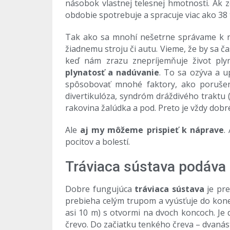
násobok vlastnej telesnej hmotnosti. Ak 
obdobie spotrebuje a spracuje viac ako 38 
Tak ako sa mnohí nešetrne správame k naš
žiadnemu stroju či autu. Vieme, že by sa 
keď nám zrazu znepríjemňuje život ply
plynatosť a nadúvanie
. To sa ozýva a 
spôsobovať mnohé faktory, ako porušen
divertikulóza, syndróm dráždivého traktu 
rakovina žalúdka a pod. Preto je vždy dobr
Ale
aj my môžeme prispieť k náprave
.
pocitov a bolestí.
Tráviaca sústava podáva
Dobre fungujúca
tráviaca sústava
je pre
prebieha celým trupom a vyúsťuje do konečn
asi 10 m) s otvormi na dvoch koncoch. Je 
črevo. Do začiatku tenkého čreva – dvanás