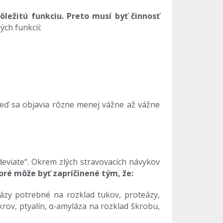
ôležitú funkciu. Preto musí byť činnosť
ch funkcií:
neď sa objavia rôzne menej vážne až vážne
deviate“. Okrem zlých stravovacích návykov
oré môže byť zapríčinené tým, že:
pázy potrebné na rozklad tukov, proteázy,
krov, ptyalín, α-amyláza na rozklad škrobu,