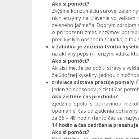
Ako si pomôcť?
Zvýšme konzumáciu surovej zeleniny a
nich enzýmy na trávenie vo veľkom
zeleného jačmeňa. Dobrým zdrojom sú 
o prirodzenú zmes enzýmov potrebný
pred kyslým obsahom žalúdka, a tak 
v žalúdku je znížená tvorba kyseli
na aktívny pepsín – enzým, vďaka kto
Ako si pomôcť?
Ak zistíme, že po požití stravy s vy
žalúdočnej kyseliny. Jednou z možnos
tráviaca sústava pracuje pomaly
. 
Jeden zo spôsobov je zistiť čas potre
Ako zistíme čas prechodu?
Zjedzme spolu s potravinou niekoľk
optimálne, čas od zjedenia potraviny 
za 36 – 48 hodín (tento čas sa nazýva
14 hodín a čas zadržania presahuje
Ako si pomôcť?