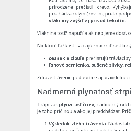
Keď zistíme, že naša tráviaca sús
prirodzene prečistili črevo. Vyhý
prechádza celým črevom, preto podpo
vlákniny zvýšiť aj prívod tekutín.
Vláknina totiž napučí a ak nepijeme dosť, 
Niektoré ťažkosti sa dajú zmierniť rastlinn
cesnak a cibuľa
prečisťujú tráviaci s
ľanové semienka, sušené slivky, reb
Zdravé trávenie podporíme aj pravidelnou 
Nadmerná plynatosť strpč
Trápi vás
plynatosť čriev
, nadmerný odch
je toho príčinou a ako jej predchádzať.
Príč
Výsledok zlého trávenia.
Nedostatoč
podstúpi nežiaducim hnilobným a kva