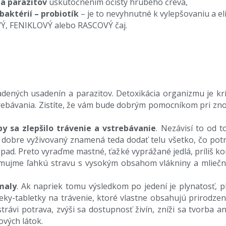
a parazitov
uskutočnením očisty hrubého čreva,
baktérií – probiotík
– je to nevyhnutné k vylepšovaniu a eli
, FENIKLOVÝ alebo RASCOVÝ čaj.
dených usadenín a parazitov. Detoxikácia organizmu je krit
strebávania. Zistíte, že vám bude dobrým pomocníkom pri zn
y sa zlepšilo trávenie a vstrebávanie
. Nezávisí to od 
yť dobre vyživovaný znamená teda dodať telu všetko, čo potr
odpad. Preto vyraďme mastné, ťažké vyprážané jedlá, príliš 
ujme ľahkú stravu s vysokým obsahom vlákniny a mliečnyc
maly
. Ak napriek tomu výsledkom po jedení je plynatosť, p
ieky-tabletky na trávenie, ktoré vlastne obsahujú prirodze
strávi potrava, zvýši sa dostupnosť živín, zníži sa tvorba 
ových látok.