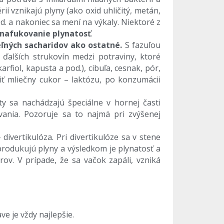
 vznikajú plyny (ako oxid uhličitý, metán,
d. a nakoniec sa mení na výkaly. Niektoré z
nafukovanie plynatosť
.
eľných sacharidov ako ostatné.
S fazuľou
alších strukovín medzi potraviny, ktoré
rfiol, kapusta a pod.), cibuľa, cesnak, pór,
iť mliečny cukor – laktózu, po konzumácii
y sa nachádzajú špeciálne v hornej časti
vania. Pozoruje sa to najmä pri zvýšenej
– divertikulóza. Pri divertikulóze sa v stene
 produkujú plyny a výsledkom je plynatosť a
v. V prípade, že sa vačok zapáli, vzniká
ve je vždy najlepšie.