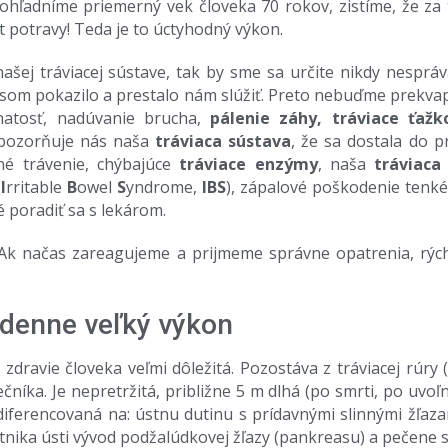
zohľadníme priemerný vek človeka 70 rokov, zistíme, že za 
t potravy! Teda je to úctyhodný výkon.
ej tráviacej sústave, tak by sme sa určite nikdy nespráva
časom pokazilo a prestalo nám slúžiť. Preto nebuďme prekva
natosť, nadúvanie brucha,
pálenie záhy, tráviace ťažko
upozorňuje nás naša
tráviaca sústava
, že sa dostala do 
é trávenie, chýbajúce
tráviace enzýmy
, naša
tráviaca
(
I
rritable
B
owel
S
yndrome,
IBS
), zápalové poškodenie tenk
é poradiť sa s lekárom.
 Ak načas zareagujeme a prijmeme správne opatrenia, rý
 denne veľký výkon
 zdravie človeka veľmi dôležitá. Pozostáva z tráviacej rúry
íka. Je nepretržitá, približne 5 m dlhá (po smrti, po uvoľn
diferencovaná na: ústnu dutinu s prídavnými slinnými žľaza
tnika ústi vývod podžalúdkovej žľazy (pankreasu) a pečene 