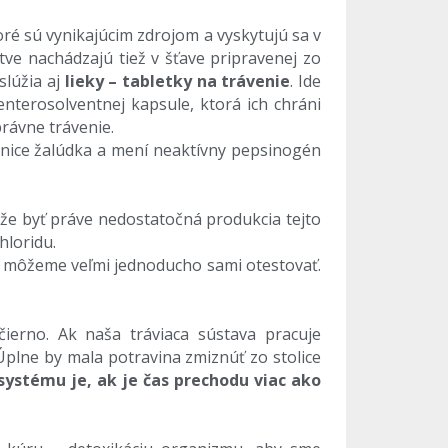
oré sú vynikajúcim zdrojom a vyskytujú sa v
e nachádzajú tiež v šťave pripravenej zo
slúžia aj
lieky – tabletky na trávenie
. Ide
terosolventnej kapsule, ktorá ich chráni
rávne trávenie.
iznice žalúdka a mení neaktívny pepsinogén
ôže byť práve nedostatočná produkcia tejto
hloridu.
u, môžeme veľmi jednoducho sami otestovať.
čierno. Ak naša tráviaca sústava pracuje
. Úplne by mala potravina zmiznúť zo stolice
ystému je, ak je čas prechodu viac ako