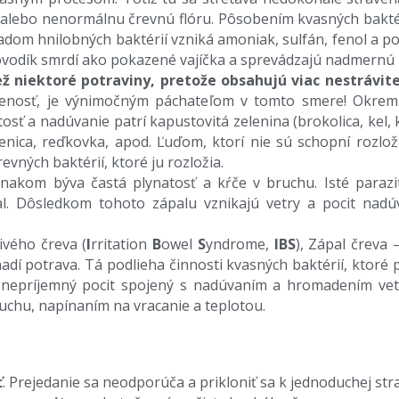
 alebo nenormálnu črevnú flóru. Pôsobením kvasných baktérií
adom hnilobných baktérií vzniká amoniak, sulfán, fenol a po
írovodík smrdí ako pokazené vajíčka a sprevádzajú nadmernú
 niektoré potraviny, pretože obsahujú viac nestrávit
senosť, je výnimočným páchateľom v tomto smere! Okrem ď
ť a nadúvanie patrí kapustovitá zelenina (brokolica, kel, ka
šenica, reďkovka, apod. Ľuďom, ktorí nie sú schopní rozlož
evných baktérií, ktoré ju rozložia.
nakom býva častá plynatosť a kŕče v bruchu. Isté parazit
l. Dôsledkom tohoto zápalu vznikajú vetry a pocit nadú
vého čreva (
I
rritation
B
owel
S
yndrome,
IBS
), Zápal čreva 
madí potrava. Tá podlieha činnosti kvasných baktérií, ktoré
nepríjemný pocit spojený s nadúvaním a hromadením vetro
bruchu, napínaním na vracanie a teplotou.
ť
. Prejedanie sa neodporúča a prikloniť sa k jednoduchej stra