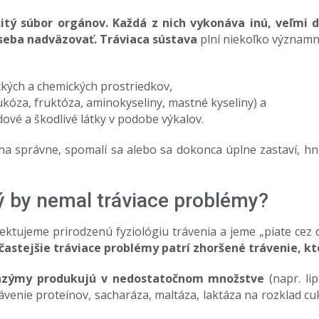
žitý súbor orgánov. Každá z nich vykonáva inú, veľmi d
 seba nadväzovať. Tráviaca sústava
plní niekoľko významný
kých a chemických prostriedkov,
ukóza, fruktóza, aminokyseliny, mastné kyseliny) a
ové a škodlivé látky v podobe výkalov.
a správne, spomalí sa alebo sa dokonca úplne zastaví, h
rý by nemal tráviace problémy?
ktujeme prirodzenú fyziológiu trávenia a jeme „piate cez 
častejšie tráviace problémy patrí zhoršené trávenie, kt
 enzýmy produkujú v nedostatočnom množstve
(napr. li
ávenie proteínov, sacharáza, maltáza, laktáza na rozklad cu