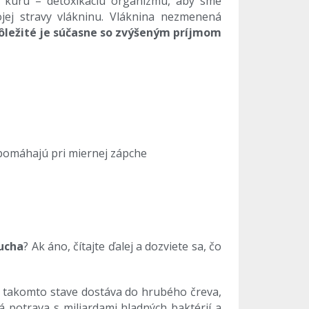
u kúru – detoxikáciu organizmu, aby sme
jej stravy vlákninu. Vláknina nezmenená
ôležité je súčasne so zvýšeným príjmom
omáhajú pri miernej zápche
ucha
? Ak áno, čítajte ďalej a dozviete sa, čo
 takomto stave dostáva do hrubého čreva,
 potrava s miliardami hladných baktérií a