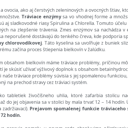
 ovocia, ako aj čerstvých zeleninových a ovocných štiav, kt
 množstve.
Tráviace enzýmy
sa vo vhodnej forme a množstv
aj sladkovodné riasy Spirulina a Chlorella. Tomuto účelu 
ch na zlepšenie trávenia. Zmes enzýmov sa nachádza v en
sa neporušené dostávajú do tenkého čreva, kde podporia sp
ny chlorovodíkovej
. Táto kyselina sa uvoľňuje z buniek sl
rému začína proces štiepenia bielkovín v žalúdku.
šším obsahom bielkovín máme tráviace problémy, príčinou m
tí je skúsiť užívať výživový doplnok s obsahom betainhydroc
Či naše tráviace problémy súvisia s jej spomalenou funkcio
bný na prechod stravy cez tráviaci systém.
o tabletiek živočíšneho uhlia, ktoré zafarbia stolicu na
až do jej objavenia sa v stolici by mala trvať 12 – 14 hodín
 zadržiavací).
Prejavom spomalenej funkcie tráviaceho s
 72 hodín.