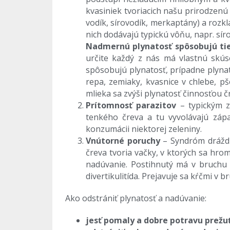
kvasiniek tvoriacich našu prirodzenú
vodík, sírovodík, merkaptány) a rozkl
nich dodávajú typickú vôňu, napr. s
Nadmernú plynatosť spôsobujú tiež
určite každý z nás má vlastnú skú
spôsobujú plynatosť, prípadne plynatos
repa, zemiaky, kvasnice v chlebe, p
mlieka sa zvýši plynatosť činnosťou čr
Prítomnosť parazitov
– typickým z
tenkého čreva a tu vyvolávajú zápa
konzumácii niektorej zeleniny.
Vnútorné poruchy
– Syndróm dráždi
čreva tvoria vačky, v ktorých sa hro
nadúvanie. Postihnutý má v bruchu 
divertikulitída. Prejavuje sa kŕčmi v 
Ako odstrániť plynatosť a nadúvanie:
jesť pomaly a dobre potravu prežu