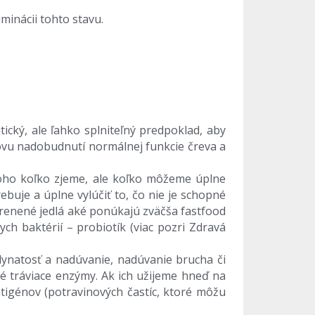
minácii tohto stavu.
ický, ale ľahko splniteľný predpoklad, aby
ovu nadobudnutí normálnej funkcie čreva a
toho koľko zjeme, ale koľko môžeme úplne
ebuje a úplne vylúčiť to, čo nie je schopné
korenené jedlá aké ponúkajú zväčša fastfood
h baktérií – probiotík (viac pozri Zdravá
lynatosť a nadúvanie, nadúvanie brucha či
né tráviace enzýmy. Ak ich užijeme hneď na
antigénov (potravinových častíc, ktoré môžu