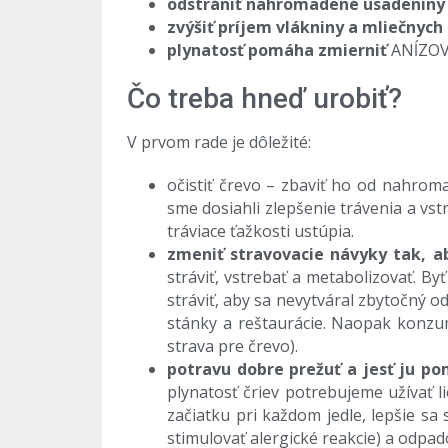
odstrániť nahromadené usadeniny 
zvýšiť príjem vlákniny a mliečnych 
plynatosť pomáha zmierniť
ANĺZOVÝ
Čo treba hneď urobiť?
V prvom rade je dôležité:
očistiť črevo – zbaviť ho od nahroma
sme dosiahli zlepšenie trávenia a v
tráviace ťažkosti ustúpia.
zmeniť stravovacie návyky tak, ab
stráviť, vstrebať a metabolizovať. B
stráviť, aby sa nevytváral zbytočný 
stánky a reštaurácie. Naopak konzum
strava pre črevo).
potravu dobre prežuť a jesť ju po
plynatosť čriev potrebujeme užívať l
začiatku pri každom jedle, lepšie sa 
stimulovať alergické reakcie) a odpad