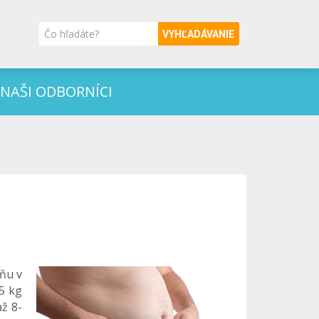
VYHĽADÁVANIE
NAŠI ODBORNÍCI
 ňu v
,5 kg
až 8-