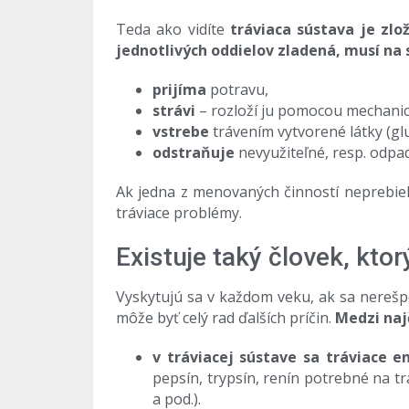
Teda ako vidíte
tráviaca sústava je zlo
jednotlivých oddielov zladená, musí na
prijíma
potravu,
strávi
– rozloží ju pomocou mechanic
vstrebe
trávením vytvorené látky (gl
odstraňuje
nevyužiteľné, resp. odpad
Ak jedna z menovaných činností neprebieh
tráviace problémy.
Existuje taký človek, kto
Vyskytujú sa v každom veku, ak sa nerešpe
môže byť celý rad ďalších príčin.
Medzi naj
v tráviacej sústave sa tráviace
pepsín, trypsín, renín potrebné na tr
a pod.).