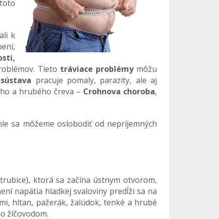
toto
li k
pení,
sti,
problémov. Tieto
tráviace problémy
môžu
 sústava
pracuje pomaly, parazity, ale aj
ého a hrubého čreva –
Crohnova choroba
,
chle sa môžeme oslobodiť od nepríjemných
 (trubice), ktorá sa začína ústnym otvorom,
ení napätia hladkej svaloviny predĺži sa na
mi, hltan, pažerák, žalúdok, tenké a hrubé
so žlčovodom.