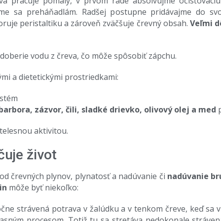
tava pracuje pomaly, v prvom rade absolvujme očisťovaci
bajme sa preháňadlám. Radšej postupne pridávajme do svo
ruje peristaltiku a zároveň zväčšuje črevný obsah.
Veľmi d
odoberie vodu z čreva, čo môže spôsobiť zápchu.
ými a dietetickými prostriedkami:
ystém
arbora, zázvor, čili, sladké drievko, olivový olej a med
p
telesnou aktivitou.
uje život
od črevných plynov, plynatosť a nadúvanie či
nadúvanie br
in
môže byť niekoľko:
ne strávená potrava v žalúdku a v tenkom čreve, keď sa v
sným procesom. Totiž tu sa stretáva nedokonale strávená