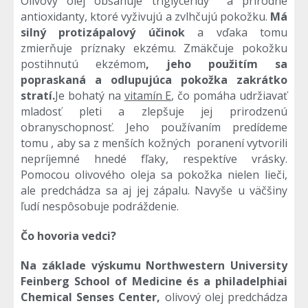
Olivový olej obsahuje triglyceridy a prírodné
antioxidanty, ktoré vyživujú a zvlhčujú pokožku.
Má
silný protizápalový účinok
a vďaka tomu
zmierňuje príznaky ekzému. Zmäkčuje pokožku
postihnutú ekzémom
, jeho
použitím sa
popraskaná a odlupujúca pokožka zakrátko
stratí.
Je bohatý na
vitamín E
, čo pomáha udržiavať
mladosť pleti a zlepšuje jej prirodzenú
obranyschopnosť. Jeho používaním predídeme
tomu , aby sa z menších kožných poranení vytvorili
nepríjemné hnedé fľaky, respektíve vrásky.
Pomocou olivového oleja sa pokožka nielen lieči,
ale predchádza sa aj jej zápalu. Navyše u väčšiny
ľudí nespôsobuje podráždenie.
Čo hovoria vedci?
Na základe výskumu Northwestern University
Feinberg School of Medicine és a philadelphiai
Chemical Senses Center,
olivový olej predchádza