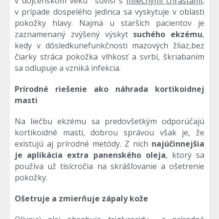
v dojčenskom veku súvisí s
mliečnymi chrastami
,
v prípade dospelého jedinca sa vyskytuje v oblasti
pokožky hlavy. Najmä u starších pacientov je
zaznamenaný zvýšený výskyt
suchého ekzému
,
kedy v dôsledkunefunkčnosti mazových žliaz,bez
čiarky stráca pokožka vlhkosť a svrbí, škriabaním
sa odlupuje a vzniká infekcia.
Prírodné riešenie ako náhrada kortikoidnej
masti
Na liečbu ekzému sa predovšetkým odporúčajú
kortikoidné masti, dobrou správou však je, že
existujú aj prírodné metódy. Z nich
najúčinnejšia
je aplikácia extra panenského oleja
, ktorý sa
používa už tisícročia na skrášľovanie a ošetrenie
pokožky.
Ošetruje a zmierňuje zápaly kože