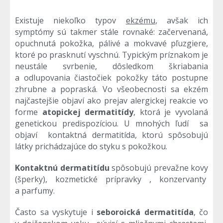
Existuje niekoľko typov
ekzému
, avšak ich
symptómy sú takmer stále rovnaké: začervenaná,
opuchnutá pokožka, pálivé a mokvavé pľuzgiere,
ktoré po prasknutí vyschnú. Typickým príznakom je
neustále svrbenie, dôsledkom škriabania
a odlupovania čiastočiek pokožky táto postupne
zhrubne a popraská. Vo všeobecnosti sa ekzém
najčastejšie objaví ako prejav alergickej reakcie vo
forme
atopickej dermatitídy
, ktorá je vyvolaná
genetickou predispozíciou. U mnohých ľudí sa
objaví kontaktná dermatitída, ktorú spôsobujú
látky prichádzajúce do styku s pokožkou.
Kontaktnú dermatitídu
spôsobujú prevažne kovy
(šperky), kozmetické prípravky , konzervanty
a parfumy.
Často sa vyskytuje i
seboroická dermatitída
, čo