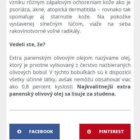
vzniku rôznym zápalovým ochoreniam kože ako je
psoriáza, akné, atopická dermatitída – rovnako tak
spomaľuje aj starnutie kože. Na pokožke
vystavenej slnečným lúčom, viaže na seba
rakovinotvorné voľné radikály.
Vedeli ste, že?
Extra panenským olivovým olejom nazývame olej,
ktorý je prvotne vylisovaný z čerstvo nazbieraných
olivových bobúľ. V týchto bobuľkách sú k dispozícii
všetky účinné látky, avšak nemôžu obsahovať viac
ako 0,8 percent kyslosti.
Najkvalitnejší extra
panenský olivový olej sa lisuje za studena.
FACEBOOK
PINTEREST