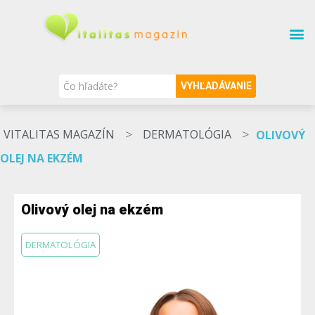
SÚVISIACE TÉMY
O MAGAZÍNE
NAŠI ODBORNÍCI
VYHĽADÁVANIE
>
>
VITALITAS MAGAZÍN
DERMATOLÓGIA
OLIVOVÝ
OLEJ NA EKZÉM
Olivový olej na ekzém
DERMATOLÓGIA