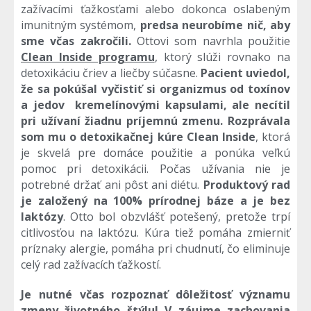
zažívacími ťažkosťami alebo dokonca oslabeným
imunitným systémom,
predsa neurobíme nič, aby
sme včas zakročili.
Ottovi som navrhla použitie
Clean Inside programu
, ktorý slúži rovnako na
detoxikáciu čriev a liečby súčasne.
Pacient uviedol,
že sa pokúšal vyčistiť si organizmus od toxínov
a jedov kremelínovými kapsulami, ale necítil
pri užívaní žiadnu príjemnú zmenu. Rozprávala
som mu o detoxikačnej kúre Clean Inside
, ktorá
je skvelá pre domáce použitie a ponúka veľkú
pomoc pri detoxikácii. Počas užívania nie je
potrebné držať ani pôst ani diétu.
Produktový rad
je založený na 100% prírodnej báze a je bez
laktózy
. Otto bol obzvlášť potešený, pretože trpí
citlivosťou na laktózu. Kúra tiež pomáha zmierniť
príznaky alergie, pomáha pri chudnutí, čo eliminuje
celý rad zažívacích ťažkostí.
Je nutné včas rozpoznať dôležitosť významu
zmeny životného štýlu! V záujme zachovania