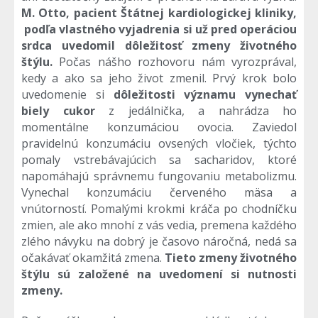
M. Otto, pacient Štátnej kardiologickej kliniky,
podľa vlastného vyjadrenia si už pred operáciou
srdca uvedomil dôležitosť zmeny životného
štýlu.
Počas nášho rozhovoru nám vyrozprával,
kedy a ako sa jeho život zmenil. Prvý krok bolo
uvedomenie si
dôležitosti významu vynechať
biely cukor
z jedálnička, a nahrádza ho
momentálne konzumáciou ovocia. Zaviedol
pravidelnú konzumáciu ovsených vločiek, týchto
pomaly vstrebávajúcich sa sacharidov, ktoré
napomáhajú správnemu fungovaniu metabolizmu.
Vynechal konzumáciu červeného mäsa a
vnútorností. Pomalými krokmi kráča po chodníčku
zmien, ale ako mnohí z vás vedia, premena každého
zlého návyku na dobrý je časovo náročná, nedá sa
očakávať okamžitá zmena.
Tieto zmeny životného
štýlu sú založené na uvedomení si nutnosti
zmeny.