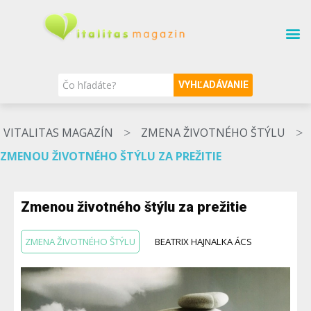
SÚVISIACE TÉMY
O MAGAZÍNE
NAŠI ODBORNÍCI
VYHĽADÁVANIE
>
>
VITALITAS MAGAZÍN
ZMENA ŽIVOTNÉHO ŠTÝLU
ZMENOU ŽIVOTNÉHO ŠTÝLU ZA PREŽITIE
Zmenou životného štýlu za prežitie
ZMENA ŽIVOTNÉHO ŠTÝLU
BEATRIX HAJNALKA ÁCS