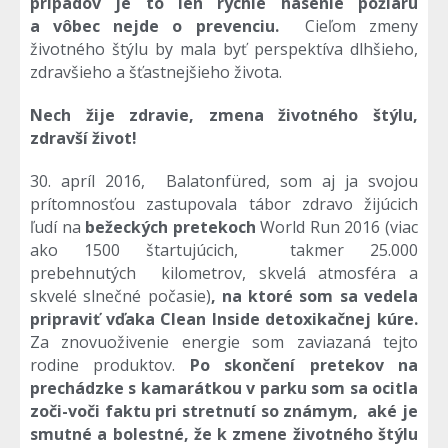
prípadov je to len rýchle hasenie požiaru
a vôbec nejde o prevenciu.
Cieľom zmeny
životného štýlu by mala byť perspektíva dlhšieho,
zdravšieho a šťastnejšieho života.
Nech žije zdravie, zmena životného štýlu,
zdravší život!
30. apríl 2016, Balatonfüred, som aj ja svojou
prítomnosťou zastupovala tábor zdravo žijúcich
ľudí na
bežeckých pretekoch
World Run 2016 (viac
ako 1500 štartujúcich, takmer 25.000
prebehnutých kilometrov, skvelá atmosféra a
skvelé slnečné počasie)
, na ktoré som sa vedela
pripraviť vďaka Clean Inside detoxikačnej kúre.
Za znovuoživenie energie som zaviazaná tejto
rodine produktov.
Po skončení pretekov na
prechádzke s kamarátkou v parku som sa ocitla
zoči-voči faktu pri stretnutí so známym, aké je
smutné a bolestné, že k zmene životného štýlu