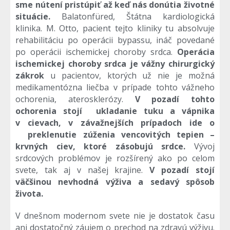
sme nútení pristúpiť až keď nás donútia životné
situácie.
Balatonfüred, Štátna kardiologická
klinika. M. Otto, pacient tejto kliniky tu absolvuje
rehabilitáciu po operácii bypassu, ináč povedané
po operácii ischemickej choroby srdca.
Operácia
ischemickej choroby srdca
je vážny chirurgický
zákrok
u pacientov, ktorých už nie je možná
medikamentózna liečba v prípade tohto vážneho
ochorenia, aterosklerózy.
V pozadí tohto
ochorenia stojí ukladanie tuku a vápnika
v cievach, v závažnejších prípadoch ide o
preklenutie zúženia vencovitých tepien –
krvných ciev, ktoré zásobujú srdce.
Vývoj
srdcových problémov je rozšírený ako po celom
svete, tak aj v našej krajine.
V pozadí stojí
väčšinou nevhodná výživa a sedavý spôsob
života.
V dnešnom modernom svete nie je dostatok času
ani dostatočný záujem o prechod na zdravú výživu.