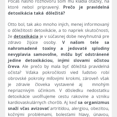
Počas nášho rozhovoru som mu kládla otázky, na
ktoré nebol pripravený.
Prečo je pravidelná
detoxikácia taká dôležitá?
Otto bol, tak ako mnoho iných, menej informovaný
o dôležitosti detoxikácie, a to napriek skutočnosti,
že
detoxikácia
je v súčasnej dobe nevyhnutná pre
zdravo žijúce osoby.
V našom tele sa
nahromadené toxíny a jedovaté splodiny
nevyplavia samovoľne, môžu byť odstránené
jedine detoxikáciou, inými slovami očistou
čreva
. Ale prečo by mala byť dôležitá pravidelná
očista? Vďaka pokročilosti vied ľudstvo robí
obrovské pokroky míľovými krokmi, zároveň však
je zdravie človeka vystavené aj mnohým
nepriaznivým účinkom. V dôsledku nedostatku
detoxikácie uvoľňujeme cestu rakovine a vzniku
kardiovaskulárnych chorôb. Aj keď
sa organizmus
snaží včas avizovať
artritídou, alergiou, obezitou,
kožnými problémami, bolesťami hlavy, únavou,