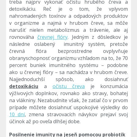
treba najprv vykonať očistu hrubého čreva a
detoxikáciu. Reč je o tom, že vplyvom
nahromadených toxínov a odpadových produktov
v organizme a najmä v hrubom čreve, sa môže
narušiť nielen metabolizmus a trávenie, ale aj
rovnováha
črevnej flóry
. Jedným z dôsledkov je
následne oslabený imunitný systém, pretože
črevná flóra bezprostredne ovplyvňuje
obranyschopnosť organizmu vzhľadom na to, že 70
percent buniek imunitného systému – podobne
ako u črevnej flóry – sa nachádza v hrubom čreve.
Najjednoduchší spôsob, ako dosiahnuť
detoxikáciu
a
očistu čreva
je konzumácia
výživových doplnkov, rovnako ako stravy, bohatej
na vlákniny. Nezabudnite však, že zatiaľ čo v prvom
prípade môžete dosiahnuť uspokojivé výsledky do
10 dní
, zmena stravovacích návykov prejaví svoj
účinok až po oveľa dlhšej dobe.
Posilnenie imunity na jeseň pomocou probiotík