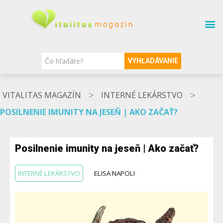
SÚVISIACE TÉMY
O MAGAZÍNE
NAŠI ODBORNÍCI
VYHĽADÁVANIE
>
>
VITALITAS MAGAZÍN
INTERNÉ LEKÁRSTVO
POSILNENIE IMUNITY NA JESEŇ | AKO ZAČAŤ?
Posilnenie imunity na jeseň | Ako začať?
INTERNÉ LEKÁRSTVO
ELISA NAPOLI