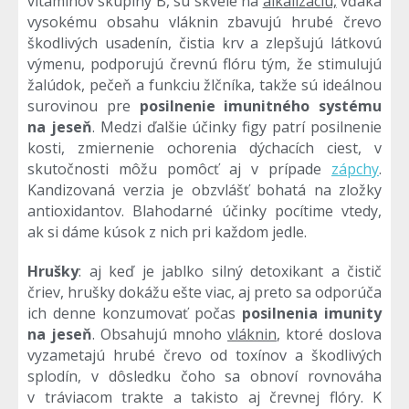
vitamínov skupiny B, sú skvelé na
alkalizáciu,
vďaka
vysokému obsahu vláknin zbavujú hrubé črevo
škodlivých usadenín, čistia krv a zlepšujú látkovú
výmenu, podporujú črevnú flóru tým, že stimulujú
žalúdok, pečeň a funkciu žlčníka, takže sú ideálnou
surovinou pre
posilnenie imunitného systému
na jeseň
. Medzi ďalšie účinky figy patrí posilnenie
kosti, zmiernenie ochorenia dýchacích ciest, v
skutočnosti môžu pomôcť aj v prípade
zápchy
.
Kandizovaná verzia je obzvlášť bohatá na zložky
antioxidantov. Blahodarné účinky pocítime vtedy,
ak si dáme kúsok z nich pri každom jedle.
Hrušky
: aj keď je jablko silný detoxikant a čistič
čriev, hrušky dokážu ešte viac, aj preto sa odporúča
ich denne konzumovať počas
posilnenia imunity
na jeseň
. Obsahujú mnoho
vláknin
, ktoré doslova
vyzametajú hrubé črevo od toxínov a škodlivých
splodín, v dôsledku čoho sa obnoví rovnováha
v tráviacom trakte a takisto aj črevnej flóry. K