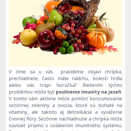
V zime sa u vás pravidelne objaví chrípka,
prechladnete, často máte nádchu, bolesti hrdla
alebo vás trápi horúčka? Riešením týchto
problémov môže byť
posilnenie imunity na jeseň
.
V tomto vám aktívne môže pomôcť konzumovanie
sezónnej zeleniny a ovocia, ktoré sú bohaté na
vitamíny, ale takisto aj detoxikácia a vyváženie
črevnej flóry. Sezónne nachladnutie a chrípka môže
súvisieť priamo s oslabením imunitného systému.