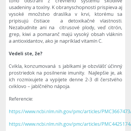
toho odstráni z črevného systému škodlivé
usadeniny a toxíny. K obranyschopnosti prispieva aj
vysoké množstvo draslíka v krvi, ktorému sa
pripisujú čistiace a detoxikačné vlastnosti.
Nezabudnite ani na citrusové plody, veď citrón,
grep, kiwi a pomaranč majú vysoký obsah vláknin
a antioxidantov, ako je napríklad vitamín C.
Vedeli ste, že?
Cvikla, konzumovaná s jablkami je obzvlášť účinný
prostriedok na posilnenie imunity. Najlepšie je, ak
ich rozmixujete a vypijete denne 2-3 dl čerstvého
cviklovo – jablčného nápoja.
Referencie:
https://www.ncbi.nlm.nih.gov/pmc/articles/PMC3667473
https://www.ncbi.nlm.nih.gov/pmc/articles/PMC4425174