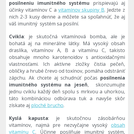
posilneniu imunitného systému
prispievajú aj
účinky vitamínov C a
vitamínov skupiny B
. Jedzte z
nich 2-3 kusy denne a môžete sa spoľahnúť, že aj
váš imunitný systém sa posilní.
Cvikla
: je skutočná vitamínová bomba, ale je
bohatá aj na minerálne látky. Má vysoký obsah
draslíka, vitamínov A, B a vitamínu C, takisto
obsahuje mnoho karotenoidov s antioxidačnými
vlastnosťami. Ich aktívne zložky čistia pečeň,
obličky a hrubé črevo od toxínov, pomáha odstrániť
zápchu. Ak chcete aj schudnúť počas
posilnenia
imunitného systému na jeseň
, skonzumujte
jednu cviklu každý deň spolu s mrkvou a uhorkou,
táto kombináciou odbúrava tuk a navyše skôr
získate aj
ploché brucho
.
Kyslá kapusta
: je skutočnou zásobárňou
vitamínov, najmä pre nezvyčajne vysoký
obsah
vitamínu C
. Účinne posilňuje imunitný systém,