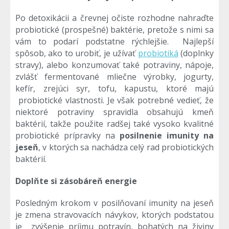
Po detoxikácii a črevnej očiste rozhodne nahraďte
probiotické (prospešné) baktérie, pretože s nimi sa
vám to podarí podstatne rýchlejšie. Najlepší
spôsob, ako to urobiť, je užívať
probiotiká
(doplnky
stravy), alebo konzumovať také potraviny, nápoje,
zvlášť fermentované mliečne výrobky, jogurty,
kefír, zrejúci syr, tofu, kapustu, ktoré majú
probiotické vlastnosti. Je však potrebné vedieť, že
niektoré potraviny spravidla obsahujú kmeň
baktérií, takže použite radšej také vysoko kvalitné
probiotické prípravky na
posilnenie imunity na
jeseň
, v ktorých sa nachádza celý rad probiotických
baktérií.
Doplňte si zásobáreň energie
Posledným krokom v posilňovaní imunity na jeseň
je zmena stravovacích návykov, ktorých podstatou
je zvýšenie príjmu potravín, bohatých na živiny