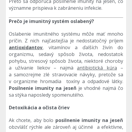
Preto sa odporúča posilnenie imunity na jeseň, čo
významne prispieva k zabráneniu infekcie.
Prečo je imunitný systém oslabený?
Oslabenie imunitného systému môže mať mnoho
príčin. Z nich najčastejšia je nedostatočný príjem
antioxidantov
, vitamínov a ďalších živín do
organizmu, sedavý spôsob života, nedostatok
pohybu, stresový spôsob života, niektoré choroby
a užívanie liekov – najmä
antibiotická kúra
–
a samozrejme zlé stravovacie návyky, pretože sa
v organizme hromadia toxíny a odpadové látky.
Posilnenie imunity na jeseň
je vhodné najmä čo
sa stýka naposledy spomenutého.
Detoxikácia a očista čriev
Ak chcete, aby bolo
posilnenie imunity na jeseň
obzvlášť rýchle ale zároveň aj účinné a efektívne,