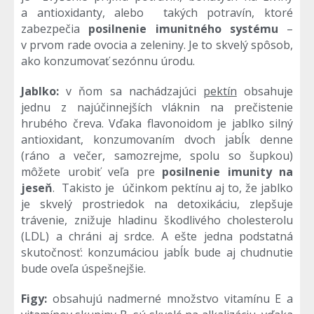
a antioxidanty, alebo takých potravín, ktoré
zabezpečia
posilnenie imunitného systému
–
v prvom rade ovocia a zeleniny. Je to skvelý spôsob,
ako konzumovať sezónnu úrodu.
Jablko:
v ňom sa nachádzajúci
pektín
obsahuje
jednu z najúčinnejších vláknin na prečistenie
hrubého čreva. Vďaka flavonoidom je jablko silný
antioxidant, konzumovaním dvoch jabĺk denne
(ráno a večer, samozrejme, spolu so šupkou)
môžete urobiť veľa pre
posilnenie imunity na
jeseň
. Takisto je účinkom pektínu aj to, že jablko
je skvelý prostriedok na detoxikáciu, zlepšuje
trávenie, znižuje hladinu škodlivého cholesterolu
(LDL) a chráni aj srdce. A ešte jedna podstatná
skutočnosť: konzumáciou jabĺk bude aj chudnutie
bude oveľa úspešnejšie.
Figy:
obsahujú nadmerné množstvo vitamínu E a