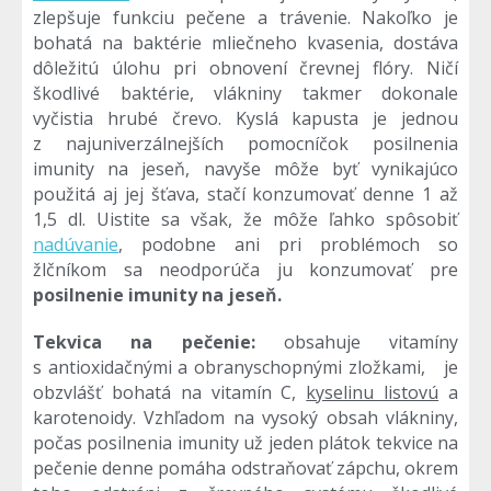
zlepšuje funkciu pečene a trávenie. Nakoľko je
bohatá na baktérie mliečneho kvasenia, dostáva
dôležitú úlohu pri obnovení črevnej flóry. Ničí
škodlivé baktérie, vlákniny takmer dokonale
vyčistia hrubé črevo. Kyslá kapusta je jednou
z najuniverzálnejších pomocníčok posilnenia
imunity na jeseň, navyše môže byť vynikajúco
použitá aj jej šťava, stačí konzumovať denne 1 až
1,5 dl. Uistite sa však, že môže ľahko spôsobiť
nadúvanie
, podobne ani pri problémoch so
žlčníkom sa neodporúča ju konzumovať pre
posilnenie imunity na jeseň.
Tekvica na pečenie:
obsahuje vitamíny
s antioxidačnými a obranyschopnými zložkami, je
obzvlášť bohatá na vitamín C,
kyselinu listovú
a
karotenoidy. Vzhľadom na vysoký obsah vlákniny,
počas posilnenia imunity už jeden plátok tekvice na
pečenie denne pomáha odstraňovať zápchu, okrem