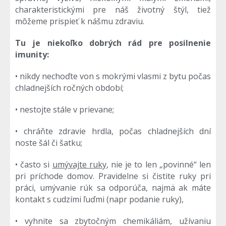
charakteristickými pre náš životný štýl, tiež
môžeme prispieť k nášmu zdraviu.
Tu je niekoľko dobrých rád pre posilnenie
imunity:
• nikdy nechoďte von s mokrými vlasmi z bytu počas
chladnejších ročných období;
• nestojte stále v prievane;
• chráňte zdravie hrdla, počas chladnejších dní
noste šál či šatku;
• často si
umývajte ruky
, nie je to len „povinné“ len
pri príchode domov. Pravidelne si čistite ruky pri
práci, umývanie rúk sa odporúča, najmä ak máte
kontakt s cudzími ľuďmi (napr podanie ruky),
• vyhnite sa zbytočným chemikáliám, užívaniu