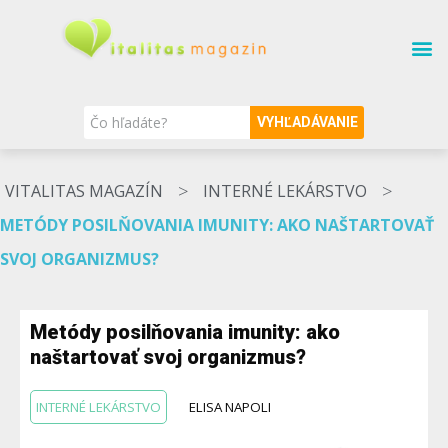
SÚVISIACE TÉMY
O MAGAZÍNE
NAŠI ODBORNÍCI
VYHĽADÁVANIE
>
>
VITALITAS MAGAZÍN
INTERNÉ LEKÁRSTVO
METÓDY POSILŇOVANIA IMUNITY: AKO NAŠTARTOVAŤ
SVOJ ORGANIZMUS?
Metódy posilňovania imunity: ako
naštartovať svoj organizmus?
INTERNÉ LEKÁRSTVO
ELISA NAPOLI