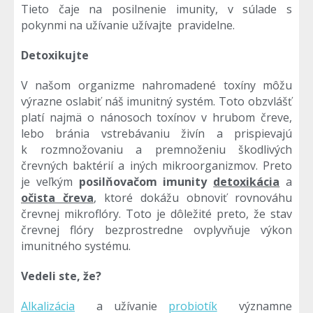
Tieto čaje na posilnenie imunity, v súlade s
pokynmi na užívanie užívajte pravidelne.
Detoxikujte
V našom organizme nahromadené toxíny môžu
výrazne oslabiť náš imunitný systém. Toto obzvlášť
platí najmä o nánosoch toxínov v hrubom čreve,
lebo bránia vstrebávaniu živín a prispievajú
k rozmnožovaniu a premnoženiu škodlivých
črevných baktérií a iných mikroorganizmov. Preto
je veľkým
posilňovačom imunity
detoxikácia
a
očista čreva
, ktoré dokážu obnoviť rovnováhu
črevnej mikroflóry. Toto je dôležité preto, že stav
črevnej flóry bezprostredne ovplyvňuje výkon
imunitného systému.
Vedeli ste, že?
Alkalizácia
a užívanie
probiotík
významne