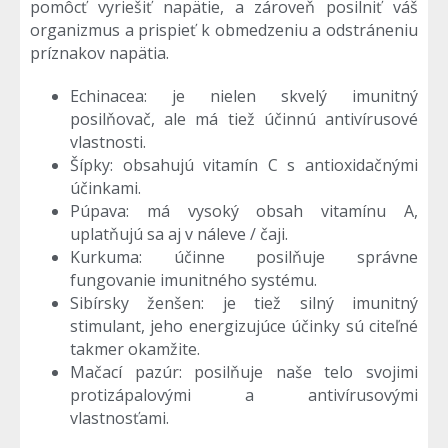
pomôcť vyriešiť napätie, a zároveň posilniť váš
organizmus a prispieť k obmedzeniu a odstráneniu
príznakov napätia.
Echinacea: je nielen skvelý imunitný
posilňovač, ale má tiež účinnú antivírusové
vlastnosti.
Šípky: obsahujú vitamín C s antioxidačnými
účinkami.
Púpava: má vysoký obsah vitamínu A,
uplatňujú sa aj v náleve / čaji.
Kurkuma: účinne posilňuje správne
fungovanie imunitného systému.
Sibírsky ženšen: je tiež silný imunitný
stimulant, jeho energizujúce účinky sú citeľné
takmer okamžite.
Mačací pazúr: posilňuje naše telo svojimi
protizápalovými a antivírusovými
vlastnosťami.