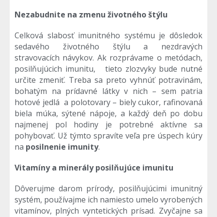
Nezabudnite na zmenu životného štýlu
Celková slabosť imunitného systému je dôsledok
sedavého životného štýlu a nezdravých
stravovacích návykov. Ak rozprávame o metódach,
posilňujúcich imunitu, tieto zlozvyky bude nutné
určite zmeniť. Treba sa preto vyhnúť potravinám,
bohatým na prídavné látky v nich – sem patria
hotové jedlá a polotovary – biely cukor, rafinovaná
biela múka, sýtené nápoje, a každý deň po dobu
najmenej pol hodiny je potrebné aktívne sa
pohybovať. Už týmto spravíte veľa pre úspech kúry
na
posilnenie imunity
.
Vitamíny a minerály posilňujúce imunitu
Dôverujme darom prírody, posilňujúcimi imunitný
systém, používajme ich namiesto umelo vyrobených
vitamínov, plných vyntetických prísad. Zvyčajne sa