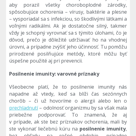
aby porazil všetky choroboplodné zárodky,
spôsobujúce ochorenia – vírusy, baktérie a plesne
– vysporiadal sa s infekciou, so škodlivými látkami a
voľnými radikálmi. Ak je dostatočne silný, takmer
vždy je schopný vyrovnať sa s týmito úlohami, čo je
dôvod, prečo je dôležité udržiavať ho na vhodnej
úrovni, a prípadne zvýšiť jeho účinnosť. Tu pomôžu
prirodzené posilňujúce metódy, ktoré môžu byť
úspešne použité aj pri prevencii.
Posilnenie imunity: varovné príznaky
Všeobecne platí, že to posilnenie imunity nás
napadne až vtedy, keď sa blíži čas sezónnych
chorôb – či už hovoríme o alergii alebo len o
prechladnutí
– odolnosť organizmu by sa však mala
priebežne podporovať. To znamená, že aj
v prípade, ak ste bez príznakov ochorenia, mali by
ste vykonať liečebnú kúru na
posilnenie imunity
,
bez ohľadu na ročné obdobie, prípadne