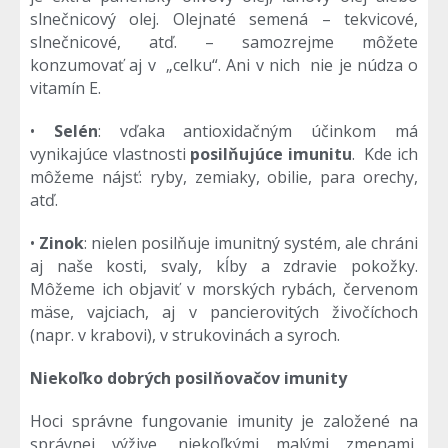
slnečnicový olej. Olejnaté semená – tekvicové,
slnečnicové, atď. – samozrejme môžete
konzumovať aj v „celku“. Ani v nich nie je núdza o
vitamín E.
•
Selén
: vďaka antioxidačným účinkom má
vynikajúce vlastnosti
posilňujúce imunitu
. Kde ich
môžeme nájsť: ryby, zemiaky, obilie, para orechy,
atď.
•
Zinok
: nielen posilňuje imunitný systém, ale chráni
aj naše kosti, svaly, kĺby a zdravie pokožky.
Môžeme ich objaviť v morských rybách, červenom
mäse, vajciach, aj v pancierovitých živočíchoch
(napr. v krabovi), v strukovinách a syroch.
Niekoľko dobrých posilňovačov imunity
Hoci správne fungovanie imunity je založené na
správnej výžive, niekoľkými malými zmenami,