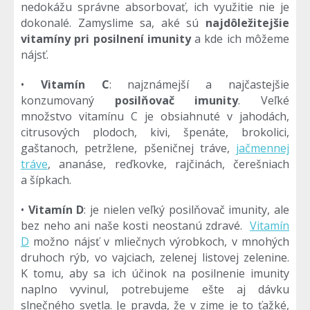
nedokážu správne absorbovať, ich využitie nie je
dokonalé. Zamyslime sa, aké sú
najdôležitejšie
vitamíny pri posilnení imunity
a kde ich môžeme
nájsť.
•
Vitamín C
: najznámejší a najčastejšie
konzumovaný
posilňovač imunity
. Veľké
množstvo vitamínu C je obsiahnuté v jahodách,
citrusových plodoch, kivi, špenáte, brokolici,
gaštanoch, petržlene, pšeničnej tráve,
jačmennej
tráve
, ananáse, reďkovke, rajčinách, čerešniach
a šípkach.
•
Vitamín D
: je nielen veľký posilňovač imunity, ale
bez neho ani naše kosti neostanú zdravé.
Vitamín
D
možno nájsť v mliečnych výrobkoch, v mnohých
druhoch rýb, vo vajciach, zelenej listovej zelenine.
K tomu, aby sa ich účinok na posilnenie imunity
naplno vyvinul, potrebujeme ešte aj dávku
slnečného svetla. Je pravda, že v zime je to ťažké,