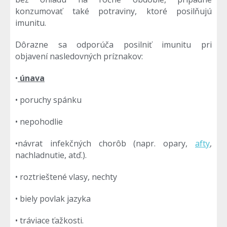
konzumovať také potraviny, ktoré posilňujú
imunitu.
Dôrazne sa odporúča posilniť imunitu pri
objavení nasledovných príznakov:
•
únava
• poruchy spánku
• nepohodlie
•návrat infekčných chorôb (napr. opary,
afty
,
nachladnutie, atď.).
• roztrieštené vlasy, nechty
• biely povlak jazyka
• tráviace ťažkosti.