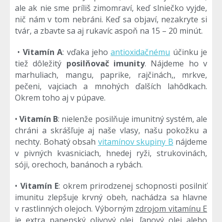
ale ak nie sme príliš zimomraví, keď slniečko vyjde,
nič nám v tom nebráni. Keď sa objaví, nezakryte si
tvár, a zbavte sa aj rukavíc aspoň na 15 – 20 minút.
•
Vitamín A
: vďaka jeho
antioxidačnému
účinku je
tiež dôležitý
posilňovač imunity
. Nájdeme ho v
marhuliach, mangu, paprike, rajčinách,, mrkve,
pečeni, vajciach a mnohých ďalších lahôdkach.
Okrem toho aj v púpave.
•
Vitamín B
: nielenže posilňuje imunitný systém, ale
chráni a skrášľuje aj naše vlasy, našu pokožku a
nechty. Bohatý obsah
vitamínov skupiny B
nájdeme
v pivných kvasniciach, hnedej ryži, strukovinách,
sóji, orechoch, banánoch a rybách.
•
Vitamín E
: okrem prirodzenej schopnosti posilniť
imunitu zlepšuje krvný obeh, nachádza sa hlavne
v rastlinných olejoch. Výborným
zdrojom vitamínu E
je extra panenský olivový olej, ľanový olej alebo