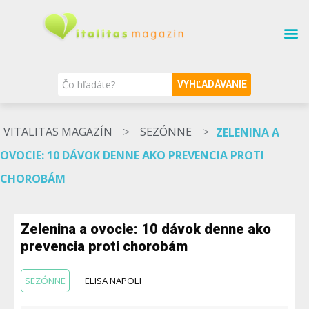
SÚVISIACE TÉMY
O MAGAZÍNE
NAŠI ODBORNÍCI
VYHĽADÁVANIE
>
>
VITALITAS MAGAZÍN
SEZÓNNE
ZELENINA A
OVOCIE: 10 DÁVOK DENNE AKO PREVENCIA PROTI
CHOROBÁM
Zelenina a ovocie: 10 dávok denne ako
prevencia proti chorobám
SEZÓNNE
ELISA NAPOLI