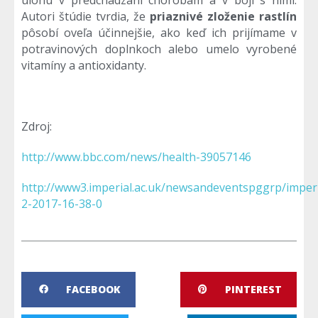
Autori štúdie tvrdia, že
priaznivé zloženie rastlín
pôsobí oveľa účinnejšie, ako keď ich prijímame v
potravinových doplnkoch alebo umelo vyrobené
vitamíny a antioxidanty.
Zdroj:
http://www.bbc.com/news/health-39057146
http://www3.imperial.ac.uk/newsandeventspggrp/impe
2-2017-16-38-0
FACEBOOK
PINTEREST