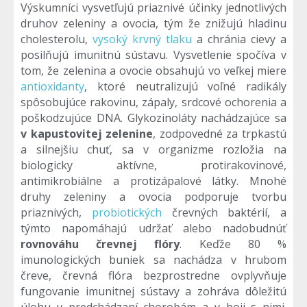
Výskumníci vysvetľujú priaznivé účinky jednotlivých
druhov zeleniny a ovocia, tým že znižujú hladinu
cholesterolu,
vysoký krvný tlaku
a chránia cievy a
posilňujú imunitnú sústavu. Vysvetlenie spočíva v
tom, že zelenina a ovocie obsahujú vo veľkej miere
antioxidanty
, ktoré neutralizujú voľné radikály
spôsobujúce rakovinu, zápaly, srdcové ochorenia a
poškodzujúce DNA. Glykozinoláty nachádzajúce sa
v kapustovitej zelenine
, zodpovedné za trpkastú
a silnejšiu chuť, sa v organizme rozložia na
biologicky aktívne, protirakovinové,
antimikrobiálne a protizápalové látky. Mnohé
druhy zeleniny a ovocia podporuje tvorbu
priaznivých,
probiotických
črevných baktérií, a
týmto napomáhajú udržať alebo nadobudnúť
rovnováhu črevnej flóry
. Keďže 80 %
imunologických buniek sa nachádza v hrubom
čreve, črevná flóra bezprostredne ovplyvňuje
fungovanie imunitnej sústavy a zohráva dôležitú
úlohu v predchádzaní chorobám a v boji s nimi.