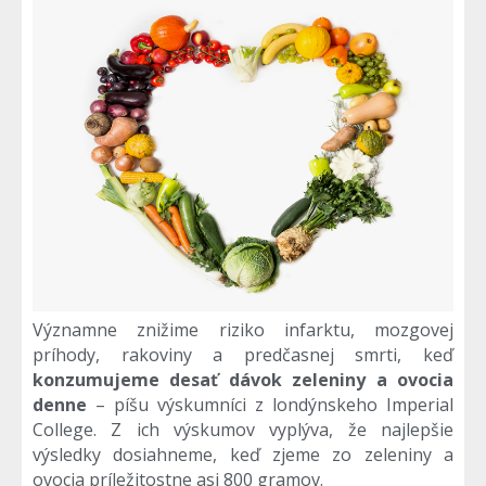
Významne znižime riziko infarktu, mozgovej
príhody, rakoviny a predčasnej smrti, keď
konzumujeme desať dávok zeleniny a ovocia
denne
– píšu výskumníci z londýnskeho Imperial
College. Z ich výskumov vyplýva, že najlepšie
výsledky dosiahneme, keď zjeme zo zeleniny a
ovocia príležitostne asi 800 gramov.