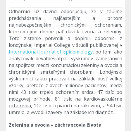
Odborníci už dávno odporúčajú, že v záujme
predchádzania najčastejším a pritom
najnebezpečnejším chronickým ochoreniam,
konzumujme denne päť dávok ovocia a zeleniny.
Toto zistenie potvrdili a doplnili odborníci z
londýnskej Imperial College v štúdii publikovanej v
International Journal of Epidemiology
, po tom, ako
analyzovali deväťdesiatpäť výskumov zameraných
na spojitosť medzi konzumáciou zeleniny a ovocia a
chronickými smrteľnými chorobami. Londýnski
výskumníci takto pracovali na základe dosť veľkej
vzorky, pretože z dvoch miliónov pacientov, medzi
nimi 43 tisíc trpelo ochorením srdca, 47 tisíc po
mozgovej príhode
, 81 tisíc na
kardiovaskulárne
ochorenia
, 112 tisíc trpiacich na rakovinu, a 94 tisíc
umrelo, a vyvodili závery na základe ich diagnóz.
Zelenina a ovocia – záchrancovia života