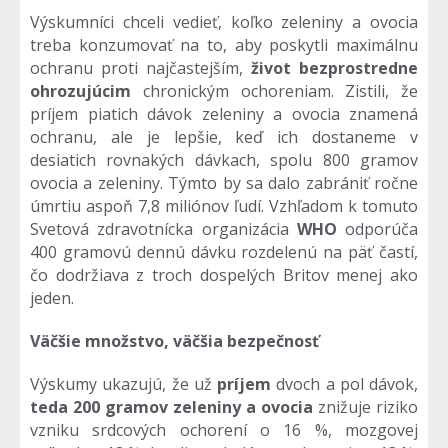
Výskumníci chceli vedieť, koľko zeleniny a ovocia
treba konzumovať na to, aby poskytli maximálnu
ochranu proti najčastejším,
život bezprostredne
ohrozujúcim
chronickým ochoreniam. Zistili, že
príjem piatich dávok zeleniny a ovocia znamená
ochranu, ale je lepšie, keď ich dostaneme v
desiatich rovnakých dávkach, spolu 800 gramov
ovocia a zeleniny. Týmto by sa dalo zabrániť ročne
úmrtiu aspoň 7,8 miliónov ľudí. Vzhľadom k tomuto
Svetová zdravotnícka organizácia
WHO
odporúča
400 gramovú dennú dávku rozdelenú na päť častí,
čo dodržiava z troch dospelých Britov menej ako
jeden.
Väčšie množstvo, väčšia bezpečnosť
Výskumy ukazujú, že už
príjem
dvoch a pol dávok,
teda 200 gramov zeleniny a ovocia
znižuje riziko
vzniku srdcových ochorení o 16 %, mozgovej