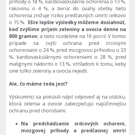
príhody o 18 %, kardiovaskulárne ochorenia o 13 %,
rakovinu o 4 %, a berúc do úvahy všetky tieto
ochorenia znižuje riziko predčasných úmrtí celkovo
o 15 %.
Ešte lepšie výsledky môžeme dosiahnúť,
keď zvýšime príjem zeleniny a ovocia denne na
800 gramov
, a tieto rozdelíme na 10 porcií. V tomto
prípade sa zvýši ochrana pred srcovými
ochoreniami o 24 %, pred mozgovou príhodou o 33
%, kardiovaskulárnymi ochoreniami o 28 %, pred
malígnymi nádormi o 13 %, vzhľadom k tomu, keby
sme toľko zeleniny a ovocia nejedli.
Ale, čo máme teda jesť?
Výskumníci sa pokúsili nájsť odpoveď aj na otázku,
ktorá zelenia a ovocie zabezpečujú najúčinnejšiu
ochranu pred chorobami.
Na predchádzanie srdcových ochorení,
mozgovej príhody a predčasnej smrti