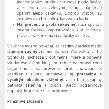
jedzme jablko, hrušku, citrusové plody, šaláty,
a zeleninu so zelenými listami, napríklad
špenát alebo čakanku. Dobrou voľbou sú
zeleniny ako brokolica, kapusta a karfiol.
Na prevenciu proti rakovine
slúži špenát,
zelená fazuľka, kapustovité, a žltá zelenina,
pravidelná konzumácia papriky a mrkvy.
V súhrne možno povedať, že rastliny patriace medzi
superpotraviny
znamenajú najlepšiu voľbu, veď v
týchto sa nachádza v optimálnej miere a obmene
všetky esenciálne látky, potrebné na zdravý chod
organizmu a na prevenciu proti chorobám. K
predĺženiu života prispievajú aj
potraviny s
vysokým obsahom vlákniny
, a do tejto skupiny
patriaca zelenina a ovocie, alebo potravinové
doplnky, ktoré sú z nich pripravené.
Priaznivé zloženie