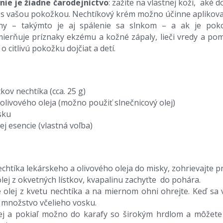
ie je žiadne čarodejníctvo
: zažite na vlastnej koži, aké 
y s vašou pokožkou. Nechtíkový krém možno účinne aplikova
iny – takýmto je aj spálenie sa slnkom – a ak je pok
ierňuje príznaky ekzému a kožné zápaly, lieči vredy a po
 citlivú pokožku dojčiat a detí.
kov nechtíka (cca. 25 g)
livového oleja (možno použiť slnečnicový olej)
sku
ej esencie (vlastná voľba)
htíka lekárskeho a olivového oleja do misky, zohrievajte pr
lej z okvetných lístkov, kvapalinu zachyťte do pohára.
e olej z kvetu nechtíka a na miernom ohni ohrejte. Keď sa
e množstvo včelieho vosku.
ľnej a pokiaľ možno do karafy so širokým hrdlom a môže