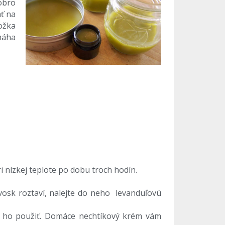
dobro
ť na
ožka
máha
i nízkej teplote po dobu troch hodín.
 vosk roztaví, nalejte do neho levanduľovú
te ho použiť. Domáce nechtíkový krém vám