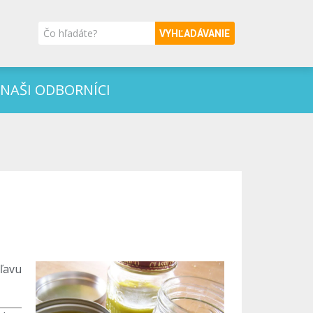
VYHĽADÁVANIE
NAŠI ODBORNÍCI
úľavu