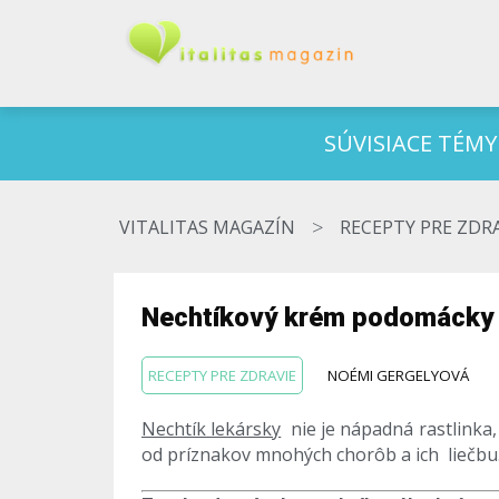
SÚVISIACE TÉMY
>
VITALITAS MAGAZÍN
RECEPTY PRE ZDR
Nechtíkový krém podomácky
RECEPTY PRE ZDRAVIE
NOÉMI GERGELYOVÁ
Nechtík lekársky
nie je nápadná rastlinka, 
od príznakov mnohých chorôb a ich liečbu