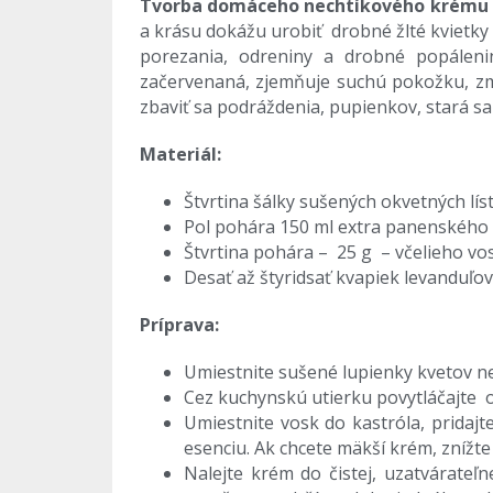
Tvorba domáceho nechtíkového krému n
a krásu dokážu urobiť drobné žlté kvietk
porezania, odreniny a drobné popálen
začervenaná, zjemňuje suchú pokožku, zm
zbaviť sa podráždenia, pupienkov, stará sa o
Materiál:
Štvrtina šálky sušených okvetných líst
Pol pohára 150 ml extra panenského o
Štvrtina pohára – 25 g – včelieho vo
Desať až štyridsať kvapiek levanduľov
Príprava:
Umiestnite sušené lupienky kvetov nec
Cez kuchynskú utierku povytláčajte o
Umiestnite vosk do kastróla, pridajt
esenciu. Ak chcete mäkší krém, znížt
Nalejte krém do čistej, uzatvárate