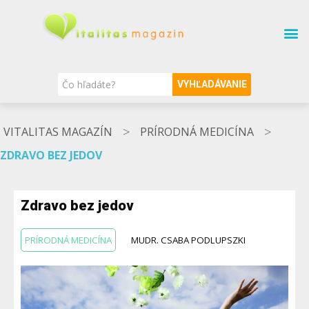
SÚVISIACE TÉMY
O MAGAZÍNE
NAŠI ODBORNÍCI
VYHĽADÁVANIE
>
>
VITALITAS MAGAZÍN
PRÍRODNÁ MEDICÍNA
ZDRAVO BEZ JEDOV
Zdravo bez jedov
PRÍRODNÁ MEDICÍNA
MUDR. CSABA PODLUPSZKI