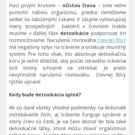
Hoci prvým krokom –
očistou čreva
– sme veľmi
pomohli nášmu organizmu, predsa nemôžeme
sedieť so založenými rukami. V záujme vyhovujúcej
miery prospešných baktérií v črevnom trakte
musíme v ďalšej fáze
detoxikácie
podporovať ich
rozmnožovanie. Narušená rovnováha
črevnej flóry
má negatívny vplyv na trávenie a oslabuje imunitný
systém. Pre toho však, kto absolvuje detoxikačnú
kúru je veľmi dôležité, aby počas zdravého trávenia
boli toxíny schopné sa vstrebať. Je preto
nevyhnutné narušenú rovnováhu črevnej flóry
rýchlo upraviť.
Kedy bude detoxikácia úplná?
Ak sú dané všetky vhodné podmienky na dokonalé
vstrebávanie živín, aj trávenie funguje správne a
steny čriev sú čisté, je na čase dostať do tela také
detoxikačné látky, ktoré môžu zbaviť organizmus