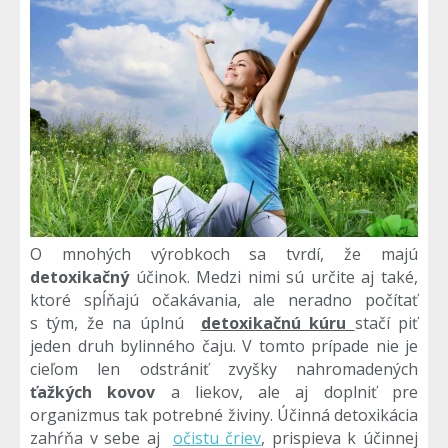
O mnohých výrobkoch sa tvrdí, že majú
detoxikačný
účinok. Medzi nimi sú určite aj také,
ktoré spĺňajú očakávania, ale neradno počítať
s tým, že na úplnú
detoxikačnú kúru
stačí piť
jeden druh bylinného čaju. V tomto prípade nie je
cieľom len odstrániť zvyšky nahromadených
ťažkých kovov
a liekov, ale aj doplniť pre
organizmus tak potrebné živiny. Účinná detoxikácia
zahŕňa v sebe aj
očistu čriev
, prispieva k účinnej