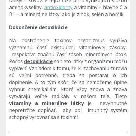
ťažkých kovov. V tejto fáze plnia vynikajúcu službu
aminokyseliny,
antioxidanty
a vitamíny – hlavne C a
B1 – a minerálne látky, ako je zinok, selén a horčík.
Dokončenie detoxikácie
Na odstránenie toxínov organizmus využíva
významnú časť existujúcej vitamínovej zásoby,
respektíve značnú časť zásob minerálnych látok.
Počas
detoxikácie
sa tieto látky z organizmu môžu
vyplaviť. Vzhľadom k tomu, že k zachovaniu zdravia
sú veľmi potrebné, treba sa postarať o ich
doplnenie. A to tým skôr, že sa nemôžeme úplne
vyhnúť chemikáliám, ktoré vždy znova a znova
vytvárajú voľné radikály v našom tele. Tieto
vitamíny a minerálne látky
je nevyhnutné
nepretržite dopĺňať, aby bol imunitný systém
schopný vyrovnať sa s toxínmi.