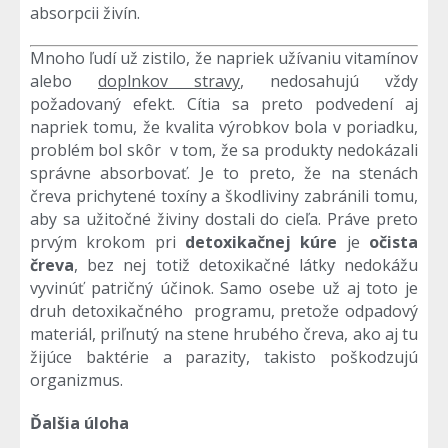
absorpcii živín.
Mnoho ľudí už zistilo, že napriek užívaniu vitamínov
alebo
doplnkov stravy
,
nedosahujú vždy
požadovaný efekt. Cítia sa preto podvedení aj
napriek tomu, že kvalita výrobkov bola v poriadku,
problém bol skôr v tom, že sa produkty nedokázali
správne absorbovať. Je to preto, že na stenách
čreva prichytené toxíny a škodliviny zabránili tomu,
aby sa užitočné živiny dostali do cieľa. Práve preto
prvým krokom pri
detoxikačnej kúre
je
očista
čreva
, bez nej totiž detoxikačné látky nedokážu
vyvinúť patričný účinok. Samo osebe už aj toto je
druh detoxikačného programu, pretože odpadový
materiál, priľnutý na stene hrubého čreva, ako aj tu
žijúce baktérie a parazity, takisto poškodzujú
organizmus.
Ďalšia úloha