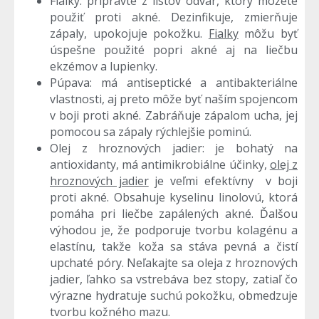
Fialky: pripravte z listov odvar, ktorý môžete
použiť proti akné. Dezinfikuje, zmierňuje
zápaly, upokojuje pokožku.
Fialky
môžu byť
úspešne použité popri akné aj na liečbu
ekzémov a lupienky.
Púpava: má antiseptické a antibakteriálne
vlastnosti, aj preto môže byť naším spojencom
v boji proti akné. Zabráňuje zápalom ucha, jej
pomocou sa zápaly rýchlejšie pominú.
Olej z hroznových jadier: je bohatý na
antioxidanty, má antimikrobiálne účinky,
olej z
hroznových jadier
je veľmi efektívny v boji
proti akné. Obsahuje kyselinu linolovú, ktorá
pomáha pri liečbe zapálených akné. Ďalšou
výhodou je, že podporuje tvorbu kolagénu a
elastínu, takže koža sa stáva pevná a čistí
upchaté póry. Neľakajte sa oleja z hroznových
jadier, ľahko sa vstrebáva bez stopy, zatiaľ čo
výrazne hydratuje suchú pokožku, obmedzuje
tvorbu kožného mazu.