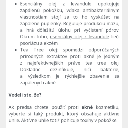
Esenciálny olej z levandule upokojuje
zapálenú pokožku, vďaka antibakteriálnym
vlastnostiam stojí za to ho vyskúšať na
zapálené pupienky. Reguluje produkciu mazu,
a hrá dôležitú úlohu pri vyčistení pórov.
Okrem toho,
esenciálny olej z levandule
lieči
psoriázu a ekzém.
Tea Tree olej: spomedzi odporúčaných
prírodných extraktov proti akné je jedným
z najefektívnejších práve tea tree olej.
Dôkladne dezinfikuje, ničí baktérie,
a výsledkom je rýchlejšie zbavenie sa
zapálených akné.
Vedeli ste, že?
Ak predsa chcete použiť proti
akné
kozmetiku,
vyberte si taký produkt, ktorý obsahuje aktívne
uhlie. Aktívne uhlie totiž pohlcuje toxíny v pokožke.