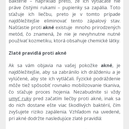
baktérie – napríklad preto, že ich vytláčate nie
práve čistými rukami – pupienky sa zapália. Toto
sťažuje ich liečbu, preto je v tomto prípade
najdôležitejšie eliminovať tento zápalový stav.
Našťastie proti
akné
existuje mnoho prirodzených
metód, čo znamená, že nie je nevyhnutne nutné
používať kozmetiku, ktorá obsahuje chemické látky.
Zlaté pravidlá proti akné
Ak sa vám objavia na vašej pokožke
akné
, je
najdôležitejšie, aby sa zabránilo ich dráždeniu a je
vylúčené, aby ste ich vytláčali. Fyzické podráždenie
môže tiež spôsobiť rovnako mobilizovanie tkaniva,
čo sťažuje proces hojenia. Nezabudnite si vždy
umyť ruky
pred začatím liečby proti akné, inak sa
do nich dostane ešte viac škodlivých baktérií, čím
zvyšujete riziko zapálenia. Vzhľadom na uvedené,
pri akné dodržte nasledujúce zlaté pravidlá: