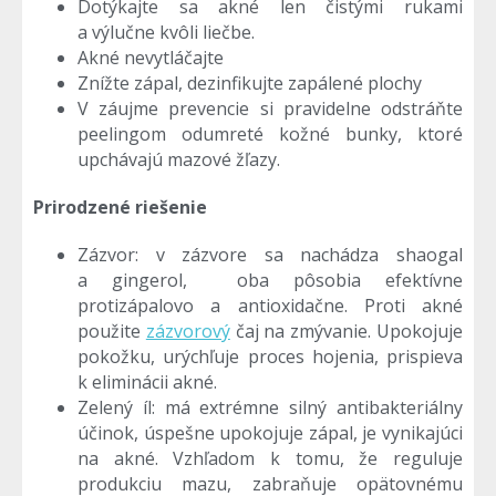
Dotýkajte sa akné len čistými rukami
a výlučne kvôli liečbe.
Akné nevytláčajte
Znížte zápal, dezinfikujte zapálené plochy
V záujme prevencie si pravidelne odstráňte
peelingom odumreté kožné bunky, ktoré
upchávajú mazové žľazy.
Prirodzené riešenie
Zázvor: v zázvore sa nachádza shaogal
a gingerol, oba pôsobia efektívne
protizápalovo a antioxidačne. Proti akné
použite
zázvorový
čaj na zmývanie. Upokojuje
pokožku, urýchľuje proces hojenia, prispieva
k eliminácii akné.
Zelený íl: má extrémne silný antibakteriálny
účinok, úspešne upokojuje zápal, je vynikajúci
na akné. Vzhľadom k tomu, že reguluje
produkciu mazu, zabraňuje opätovnému