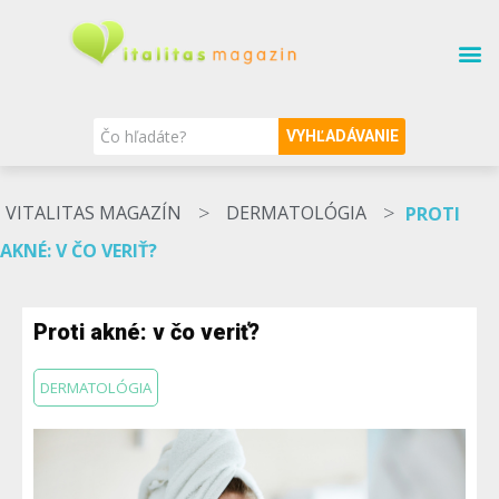
SÚVISIACE TÉMY
O MAGAZÍNE
NAŠI ODBORNÍCI
VYHĽADÁVANIE
>
>
VITALITAS MAGAZÍN
DERMATOLÓGIA
PROTI
AKNÉ: V ČO VERIŤ?
Proti akné: v čo veriť?
DERMATOLÓGIA