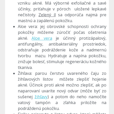
vzniku akné. Má výborné exfoliačné a savé
účinky, priťahuje v póroch uložené lepkavé
nečistoty.
Zelený íl
sa odporúča najmä pre
mastnú a zapálenú pokožku.
Aloe vera: jej obrovské schopnosti ochrany
pokožky môžeme zúročiť počas ošetrenia
akné.
Aloe vera
je účinný protizápalový,
antifungálny, antibakteriálny prostriedok,
odstraňuje podráždenie kože a nadmernú
tvorbu mazu. Hydratuje a napína pokožku,
znižuje bolesť, stimuluje regeneráciu kožného
tkaniva.
Žihľava: parou čerstvo uvareného čaju zo
žihľavových listov môžete zlepšiť hojenie
akné. Účinok proti akné možno zlepšiť, ak po
naparovaní uvaríte nový odvar (môže byť zo
sušenej
žihľavy
) a potom do neho namočíte
vatový tampón a zľahka priložíte na
podráždenú pokožku.